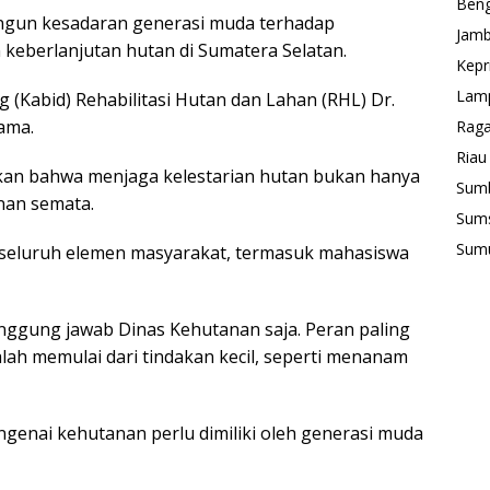
Beng
ngun kesadaran generasi muda terhadap
Jamb
 keberlanjutan hutan di Sumatera Selatan.
Kepr
Lam
(Kabid) Rehabilitasi Hutan dan Lahan (RHL) Dr.
ama.
Rag
Riau
an bahwa menjaga kelestarian hutan bukan hanya
Sum
nan semata.
Sum
Sum
seluruh elemen masyarakat, termasuk mahasiswa
ggung jawab Dinas Kehutanan saja. Peran paling
alah memulai dari tindakan kecil, seperti menanam
enai kehutanan perlu dimiliki oleh generasi muda