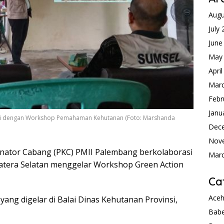
Augu
July
June
May
Apri
Mar
Febr
Janu
ali dengan Workshop Pemahaman Kehutanan (Foto: Marshanda
Dec
Nov
nator Cabang (PKC) PMII Palembang berkolaborasi
Mar
atera Selatan menggelar Workshop Green Action
Ca
Ace
ang digelar di Balai Dinas Kehutanan Provinsi,
Babe