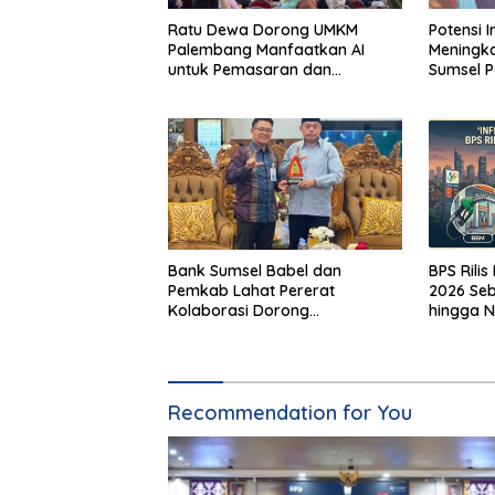
Ratu Dewa Dorong UMKM
Potensi I
Palembang Manfaatkan AI
Meningka
untuk Pemasaran dan
Sumsel P
Kemasan Produk
GSMP
Bank Sumsel Babel dan
BPS Rilis
Pemkab Lahat Pererat
2026 Seb
Kolaborasi Dorong
hingga N
Pertumbuhan Ekonomi Daerah
Recommendation for You