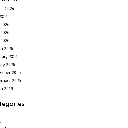
st 2026
 2026
 2026
 2026
l 2026
ch 2026
uary 2026
ary 2026
ember 2025
ember 2025
ch 2019
tegories
h
l