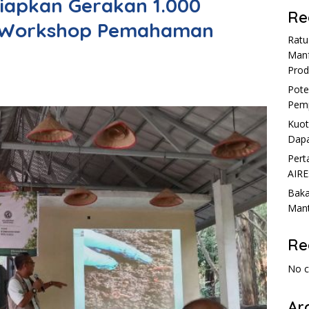
iapkan Gerakan 1.000
Re
n Workshop Pemahaman
Rat
Manf
Prod
Pote
Pemp
Kuot
Dapa
Pert
AIRE
Baka
Mant
Re
No 
Ar