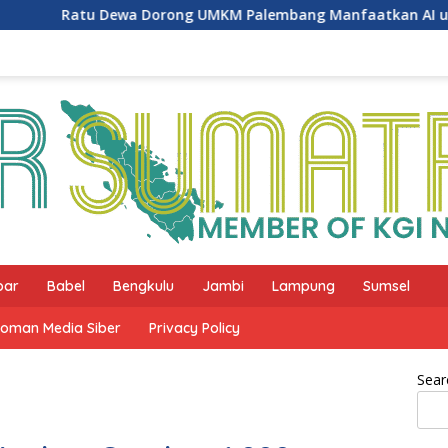
orong UMKM Palembang Manfaatkan AI untuk Pemasaran dan 
bar
Babel
Bengkulu
Jambi
Lampung
Sumsel
oman Media Siber
Privacy Policy
Sear