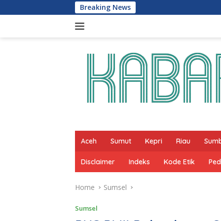
Skip
Breaking News
Ratu Dewa D
to
content
Aceh
Sumut
Kepri
Riau
Sum
Disclaimer
Indeks
Kode Etik
Ped
Home
Sumsel
Sumsel