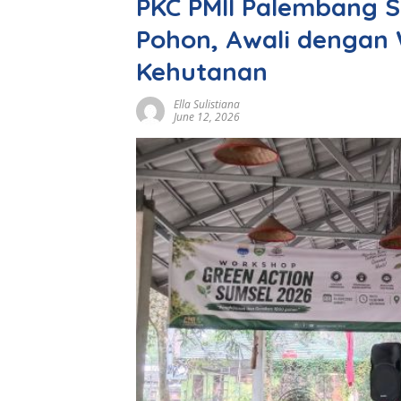
PKC PMII Palembang S
Pohon, Awali denga
Kehutanan
Ella Sulistiana
June 12, 2026