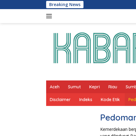
Skip
Breaking News
to
content
Aceh
Sumut
Kepri
Riau
Sum
Disclaimer
Indeks
Kode Etik
Ped
Pedoman
Kemerdekaan berp
yang dilindungi P