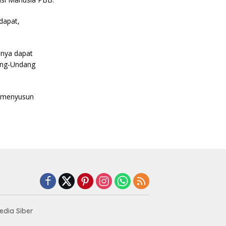
dapat,
nnya dapat
dang-Undang
t menyusun
dia Siber