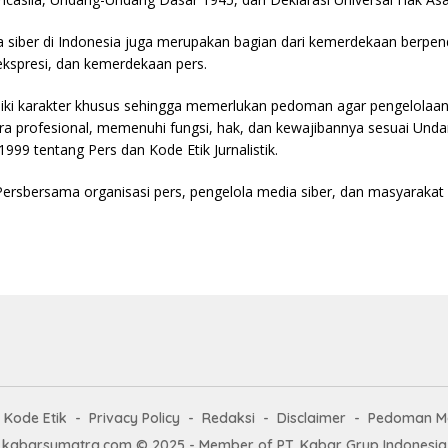
 siber di Indonesia juga merupakan bagian dari kemerdekaan berpen
kspresi, dan kemerdekaan pers.
liki karakter khusus sehingga memerlukan pedoman agar pengelolaa
ra profesional, memenuhi fungsi, hak, dan kewajibannya sesuai Un
99 tentang Pers dan Kode Etik Jurnalistik.
Persbersama organisasi pers, pengelola media siber, dan masyaraka
Kode Etik
Privacy Policy
Redaksi
Disclaimer
Pedoman Me
kabarsumatra.com © 2025 - Member of PT. Kabar Grup Indonesia