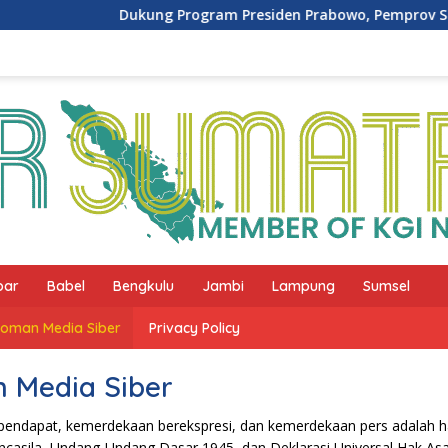
Dukung Program Presiden Prabowo, Pemprov Sum
bar
Babel
Bengkulu
Jambi
Lampung
Sumsel
oman Media Siber
Privacy Policy
 Media Siber
endapat, kemerdekaan berekspresi, dan kemerdekaan pers adalah h
ancasila, Undang-Undang Dasar 1945, dan Deklarasi Universal Hak As