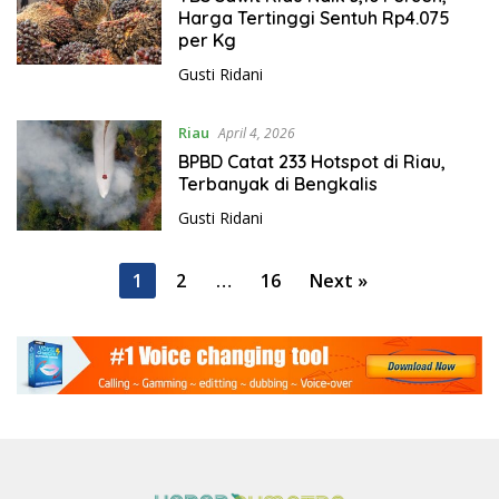
Harga Tertinggi Sentuh Rp4.075
per Kg
Gusti Ridani
Riau
April 4, 2026
BPBD Catat 233 Hotspot di Riau,
Terbanyak di Bengkalis
Gusti Ridani
P
1
2
…
16
Next »
o
s
t
s
p
a
g