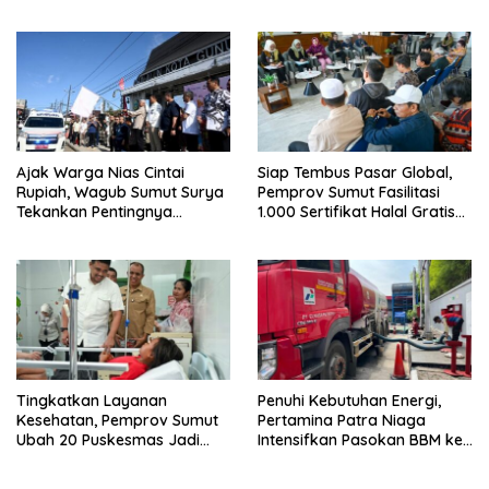
Pertanian hingga Pariwisata
Ajak Warga Nias Cintai
Siap Tembus Pasar Global,
Rupiah, Wagub Sumut Surya
Pemprov Sumut Fasilitasi
Tekankan Pentingnya
1.000 Sertifikat Halal Gratis
Menjaga Kedaulatan Negara
UMKM
Tingkatkan Layanan
Penuhi Kebutuhan Energi,
Kesehatan, Pemprov Sumut
Pertamina Patra Niaga
Ubah 20 Puskesmas Jadi
Intensifkan Pasokan BBM ke
Rawat Inap
SPBU Medan