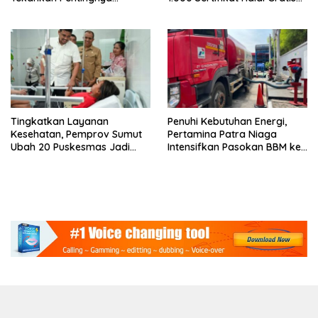
Menjaga Kedaulatan Negara
UMKM
Tingkatkan Layanan
Penuhi Kebutuhan Energi,
Kesehatan, Pemprov Sumut
Pertamina Patra Niaga
Ubah 20 Puskesmas Jadi
Intensifkan Pasokan BBM ke
Rawat Inap
SPBU Medan