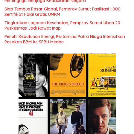
Pentingnya Menjaga Kedaulatan Negara
Siap Tembus Pasar Global, Pemprov Sumut Fasilitasi 1.000
Sertifikat Halal Gratis UMKM
Tingkatkan Layanan Kesehatan, Pemprov Sumut Ubah 20
Puskesmas Jadi Rawat Inap
Penuhi Kebutuhan Energi, Pertamina Patra Niaga Intensifkan
Pasokan BBM ke SPBU Medan