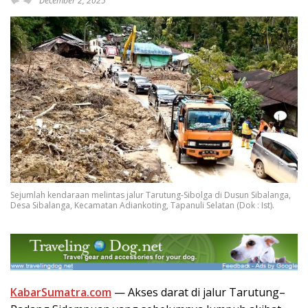
December 2, 2025
Sejumlah kendaraan melintas jalur Tarutung-Sibolga di Dusun Sibalanga,
Desa Sibalanga, Kecamatan Adiankoting, Tapanuli Selatan (Dok : Ist).
KabarSumatra.com
— Akses darat di jalur Tarutung–