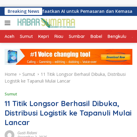
Skip to content
ang Manfaatkan AI untuk Pemasaran dan Kemasan Produk
Breaking News
Aceh
Sumut
Kepri
Riau
Sumbar
Babel
Bengkulu
Ja
Home
Sumut
11 Titik Longsor Berhasil Dibuka, Distribusi
Logistik ke Tapanuli Mulai Lancar
Sumut
11 Titik Longsor Berhasil Dibuka,
Distribusi Logistik ke Tapanuli Mulai
Lancar
Gusti Ridani