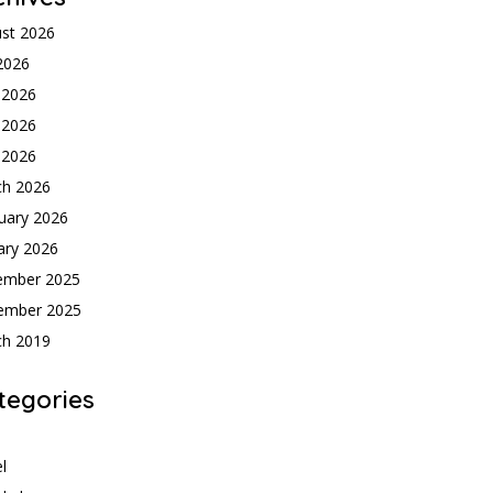
st 2026
 2026
 2026
 2026
l 2026
ch 2026
uary 2026
ary 2026
ember 2025
ember 2025
ch 2019
tegories
h
l