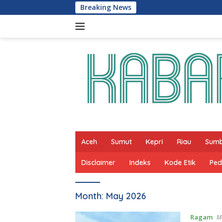
Skip
Breaking News
to
content
Aceh
Sumut
Kepri
Riau
Sum
Disclaimer
Indeks
Kode Etik
Ped
Month:
May 2026
Ragam
M