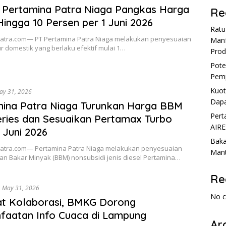
 Pertamina Patra Niaga Pangkas Harga
Re
Hingga 10 Persen per 1 Juni 2026
Rat
tra.com— PT Pertamina Patra Niaga melakukan penyesuaian
Manf
r domestik yang berlaku efektif mulai 1…
Prod
Pote
Pemp
Kuot
ay 31, 2026
Dapa
ina Patra Niaga Turunkan Harga BBM
Pert
ries dan Sesuaikan Pertamax Turbo
AIRE
1 Juni 2026
Baka
tra.com— Pertamina Patra Niaga melakukan penyesuaian
Mant
an Bakar Minyak (BBM) nonsubsidi jenis diesel Pertamina…
Re
May 31, 2026
No 
at Kolaborasi, BMKG Dorong
faatan Info Cuaca di Lampung
Ar