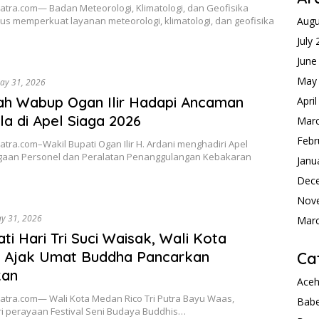
tra.com— Badan Meteorologi, Klimatologi, dan Geofisika
us memperkuat layanan meteorologi, klimatologi, dan geofisika
Augu
July
June
May
ay 31, 2026
h Wabup Ogan Ilir Hadapi Ancaman
Apri
la di Apel Siaga 2026
Mar
Febr
ra.com–Wakil Bupati Ogan Ilir H. Ardani menghadiri Apel
gaan Personel dan Peralatan Penanggulangan Kebakaran
Janu
Dec
Nov
y 31, 2026
Mar
ati Hari Tri Suci Waisak, Wali Kota
 Ajak Umat Buddha Pancarkan
Ca
kan
Ace
tra.com— Wali Kota Medan Rico Tri Putra Bayu Waas,
Babe
i perayaan Festival Seni Budaya Buddhis…