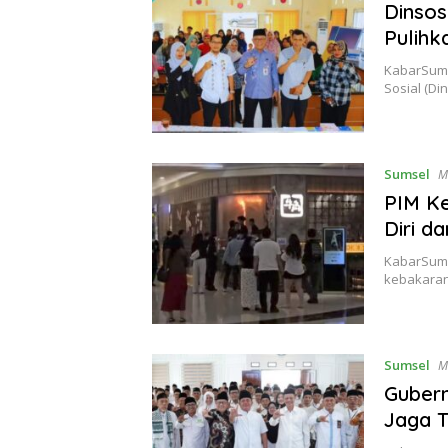
Dinsos
Pulih
KabarSuma
Sosial (D
Sumsel
M
PIM Ke
Diri d
KabarSum
kebakaran 
Sumsel
M
Gubern
Jaga T