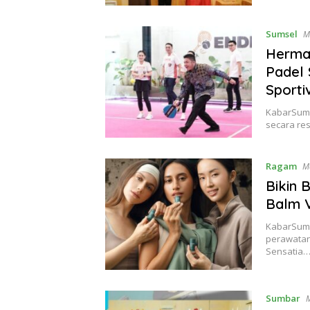
Sumsel
M
Herman
Padel
Sporti
KabarSuma
secara re
Ragam
M
Bikin B
Balm 
KabarSuma
perawatan 
Sensatia
Sumbar
M