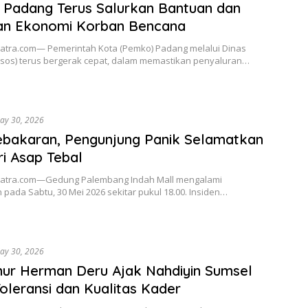
 Padang Terus Salurkan Bantuan dan
kan Ekonomi Korban Bencana
tra.com— Pemerintah Kota (Pemko) Padang melalui Dinas
insos) terus bergerak cepat, dalam memastikan penyaluran…
ay 30, 2026
bakaran, Pengunjung Panik Selamatkan
ari Asap Tebal
atra.com—Gedung Palembang Indah Mall mengalami
pada Sabtu, 30 Mei 2026 sekitar pukul 18.00. Insiden…
ay 30, 2026
ur Herman Deru Ajak Nahdiyin Sumsel
oleransi dan Kualitas Kader