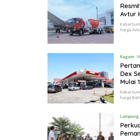
Resmi!
Avtur 
KabarSuma
harga Avtu
Ragam
M
Pertam
Dex Se
Mulai 
KabarSuma
harga Bah
Lampung
Perku
Peman