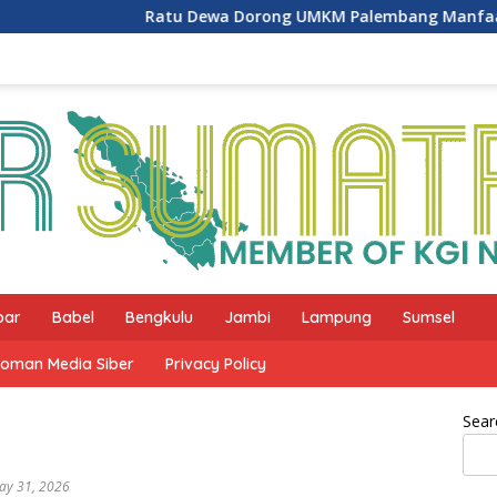
Ratu Dewa Dorong UMKM Palembang Manfaatkan AI un
bar
Babel
Bengkulu
Jambi
Lampung
Sumsel
oman Media Siber
Privacy Policy
Sear
ay 31, 2026