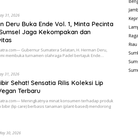
Beng
Jamb
ay 31, 2026
Kepr
 Deru Buka Ende Vol. 1, Minta Pecinta
Lam
 Sumsel Jaga Kekompakan dan
Rag
vitas
Riau
tra.com— Gubernur Sumatera Selatan, H. Herman Deru,
Sum
smi membuka turnamen olahraga Padel bertajuk Ende…
Sum
Sum
ay 31, 2026
ibir Sehat! Sensatia Rilis Koleksi Lip
Vegan Terbaru
tra.com— Meningkatnya minat konsumen terhadap produk
bibir (lip care) berbasis tanaman (plant-based) mendorong
…
ay 30, 2026