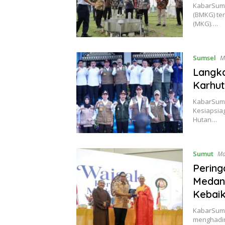
KabarSuma
(BMKG) ter
(MKG)….
Sumsel
M
Langka
Karhut
KabarSumat
Kesiapsia
Hutan…
Sumut
Ma
Pering
Medan
Kebai
KabarSuma
menghadir