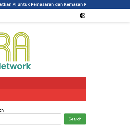
tuk Pemasaran dan Kemasan Produk
Potensi Inflasi 
ch
Search