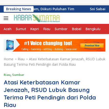
Skip to content
 Palinggam, Diikuti Puluhan Tim
Breaking News
Soi Sabai Urban Thai 
Aceh
Sumut
Kepri
Riau
Sumbar
Babel
Bengkulu
Ja
Home
Riau
Atasi Keterbatasan Kamar Jenazah, RSUD Lubuk
Basung Terima Peti Pendingin dari Polda Riau
Riau
,
Sumbar
Atasi Keterbatasan Kamar
Jenazah, RSUD Lubuk Basung
Terima Peti Pendingin dari Polda
Riau