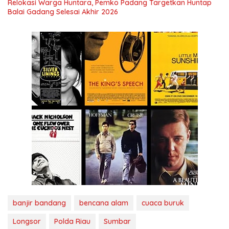
Relokasi Warga Huntara, Pemko Padang Targetkan Huntap
Balai Gadang Selesai Akhir 2026
banjir bandang
bencana alam
cuaca buruk
Longsor
Polda Riau
Sumbar