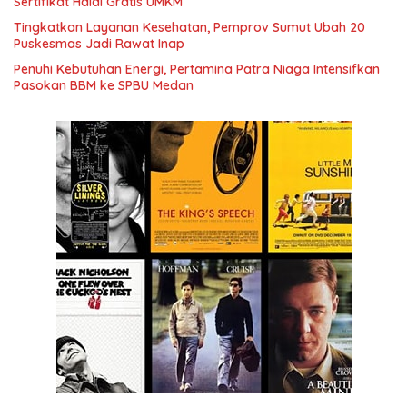
Sertifikat Halal Gratis UMKM
Tingkatkan Layanan Kesehatan, Pemprov Sumut Ubah 20
Puskesmas Jadi Rawat Inap
Penuhi Kebutuhan Energi, Pertamina Patra Niaga Intensifkan
Pasokan BBM ke SPBU Medan