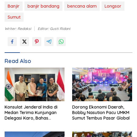
Banjir
banjir bandang
bencana alam
Longsor
Sumut
Writer: Redaksi
Editor: Gusti Ridani
Read Also
Konsulat Jenderal India di
Dorong Ekonomi Daerah,
Medan Terima Kunjungan
Bobby Nasution Pacu UMKM
Delegasi Karo, Bahas
Sumut Tembus Pasar Global
Pertanian hingga Pariwisata