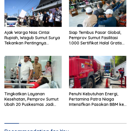
Ajak Warga Nias Cintai
Siap Tembus Pasar Global,
Rupiah, Wagub Sumut Surya
Pemprov Sumut Fasilitasi
Tekankan Pentingnya
1.000 Sertifikat Halal Gratis
Menjaga Kedaulatan Negara
UMKM
Tingkatkan Layanan
Penuhi Kebutuhan Energi,
Kesehatan, Pemprov Sumut
Pertamina Patra Niaga
Ubah 20 Puskesmas Jadi
Intensifkan Pasokan BBM ke
Rawat Inap
SPBU Medan