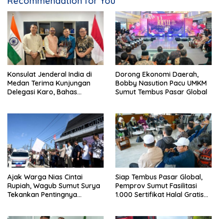
Recommendation for You
Konsulat Jenderal India di
Dorong Ekonomi Daerah,
Medan Terima Kunjungan
Bobby Nasution Pacu UMKM
Delegasi Karo, Bahas
Sumut Tembus Pasar Global
Pertanian hingga Pariwisata
Ajak Warga Nias Cintai
Siap Tembus Pasar Global,
Rupiah, Wagub Sumut Surya
Pemprov Sumut Fasilitasi
Tekankan Pentingnya
1.000 Sertifikat Halal Gratis
Menjaga Kedaulatan Negara
UMKM