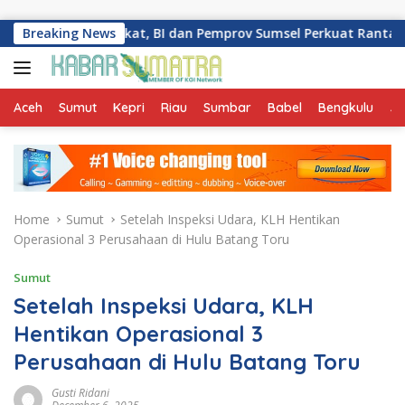
Skip to content
026 Meningkat, BI dan Pemprov Sumsel Perkuat Rantai Pasok GS
Breaking News
Aceh
Sumut
Kepri
Riau
Sumbar
Babel
Bengkulu
Ja
Home
Sumut
Setelah Inspeksi Udara, KLH Hentikan
Operasional 3 Perusahaan di Hulu Batang Toru
Sumut
Setelah Inspeksi Udara, KLH
Hentikan Operasional 3
Perusahaan di Hulu Batang Toru
Gusti Ridani