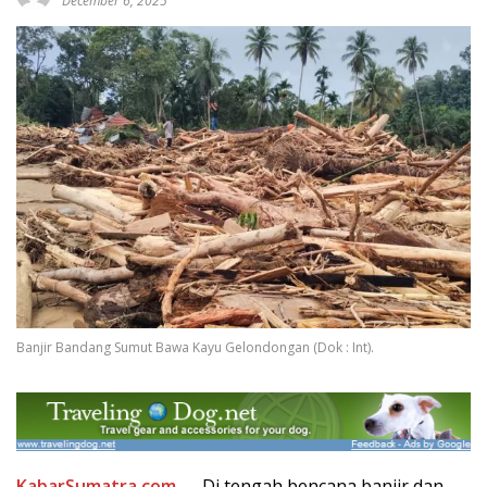
December 6, 2025
Banjir Bandang Sumut Bawa Kayu Gelondongan (Dok : Int).
KabarSumatra.com
— Di tengah bencana banjir dan