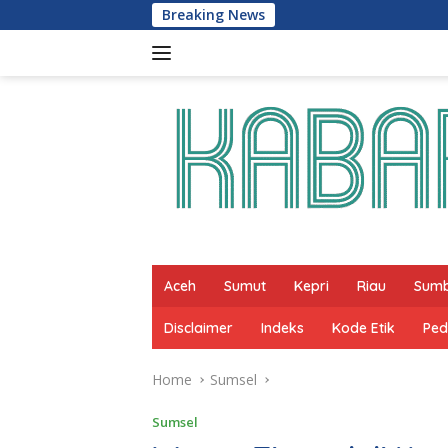
Skip
Breaking News
Ratu Dewa
to
content
Aceh
Sumut
Kepri
Riau
Sum
Disclaimer
Indeks
Kode Etik
Ped
Home
Sumsel
Sumsel