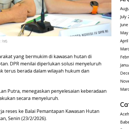
Augu
July
June
May
Apri
 Ist).
Mar
rakat yang bermukim di kawasan hutan di
Febr
tan. DPR menilai diperlukan solusi menyeluruh
Janu
dak terus berada dalam wilayah hukum dan
Dec
Nov
Mar
r Lan Putra, menegaskan penyelesaian keberadaan
lakukan secara menyeluruh.
Ca
erja reses ke Balai Pemantapan Kawasan Hutan
Ace
an, Senin (23/2/2026).
Babe