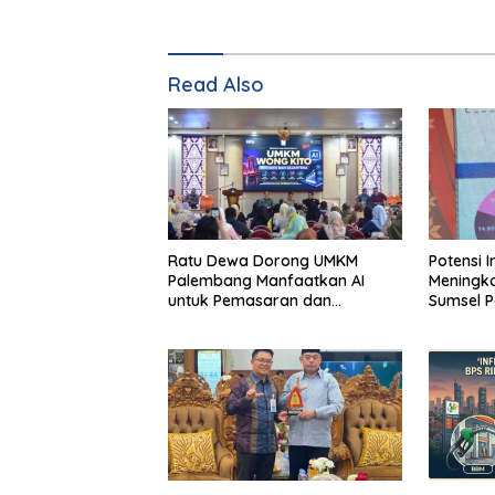
Read Also
Ratu Dewa Dorong UMKM
Potensi I
Palembang Manfaatkan AI
Meningka
untuk Pemasaran dan
Sumsel P
Kemasan Produk
GSMP