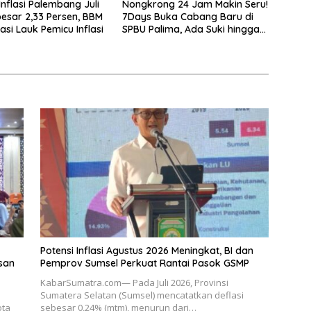
 Inflasi Palembang Juli
Nongkrong 24 Jam Makin Seru!
esar 2,33 Persen, BBM
7Days Buka Cabang Baru di
asi Lauk Pemicu Inflasi
SPBU Palima, Ada Suki hingga
Kopi Nada
Potensi Inflasi Agustus 2026 Meningkat, BI dan
san
Pemprov Sumsel Perkuat Rantai Pasok GSMP
KabarSumatra.com— Pada Juli 2026, Provinsi
Sumatera Selatan (Sumsel) mencatatkan deflasi
ota
sebesar 0,24% (mtm), menurun dari…