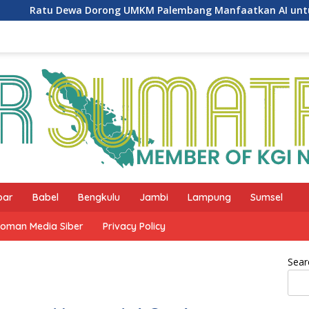
 Dorong UMKM Palembang Manfaatkan AI untuk Pemasaran da
bar
Babel
Bengkulu
Jambi
Lampung
Sumsel
oman Media Siber
Privacy Policy
Sear