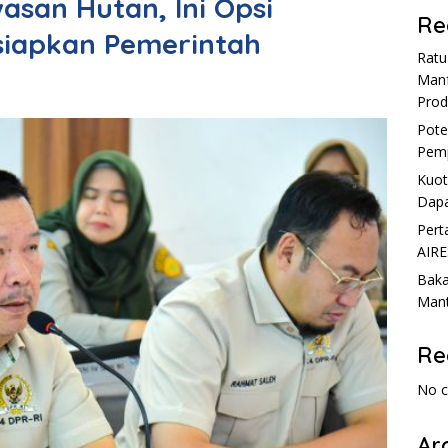
asan Hutan, Ini Opsi
Re
siapkan Pemerintah
Rat
Manf
Prod
Pote
Pemp
Kuot
Dapa
Pert
AIRE
Baka
Mant
Re
No 
Ar