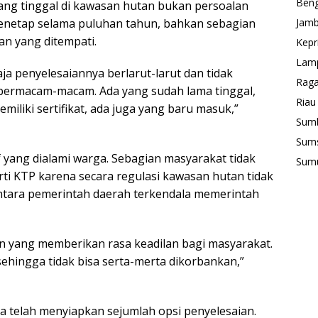
Beng
ng tinggal di kawasan hutan bukan persoalan
Jamb
enetap selama puluhan tahun, bahkan sebagian
han yang ditempati.
Kepr
Lam
aja penyelesaiannya berlarut-larut dan tidak
Rag
bermacam-macam. Ada yang sudah lama tinggal,
Riau
miliki sertifikat, ada juga yang baru masuk,”
Sum
Sum
f yang dialami warga. Sebagian masyarakat tidak
Sum
i KTP karena secara regulasi kawasan hutan tidak
ntara pemerintah daerah terkendala memerintah
an yang memberikan rasa keadilan bagi masyarakat.
ehingga tidak bisa serta-merta dikorbankan,”
 telah menyiapkan sejumlah opsi penyelesaian.