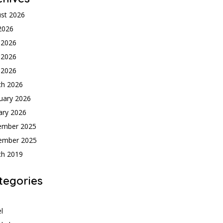
st 2026
 2026
 2026
 2026
l 2026
ch 2026
uary 2026
ary 2026
ember 2025
ember 2025
ch 2019
tegories
h
l