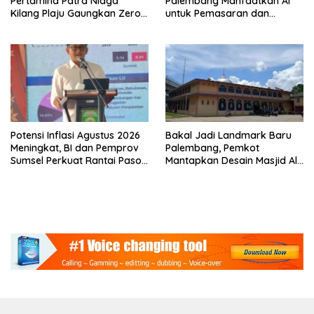
Pertamina Patra Niaga
Palembang Manfaatkan AI
Kilang Plaju Gaungkan Zero
untuk Pemasaran dan
Accident di Pit Stop Part II
Kemasan Produk
2026
Potensi Inflasi Agustus 2026
Bakal Jadi Landmark Baru
Meningkat, BI dan Pemprov
Palembang, Pemkot
Sumsel Perkuat Rantai Pasok
Mantapkan Desain Masjid Al
GSMP
Fathul Akbar