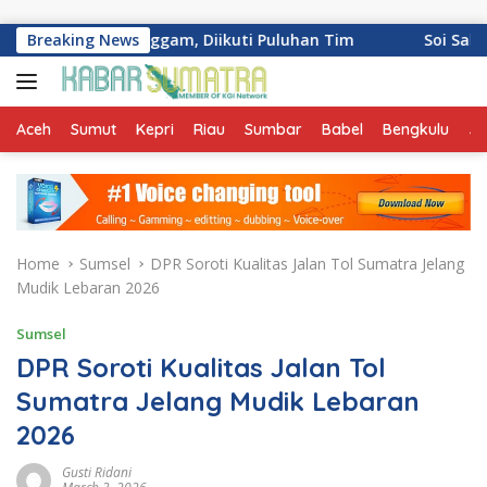
Skip to content
ang Palinggam, Diikuti Puluhan Tim
Breaking News
Soi Sabai Urban Th
Aceh
Sumut
Kepri
Riau
Sumbar
Babel
Bengkulu
Ja
Home
Sumsel
DPR Soroti Kualitas Jalan Tol Sumatra Jelang
Mudik Lebaran 2026
Sumsel
DPR Soroti Kualitas Jalan Tol
Sumatra Jelang Mudik Lebaran
2026
Gusti Ridani