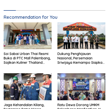
Recommendation for You
Soi Sabai Urban Thai Resmi
Dukung Penghijauan
Buka di PTC Mall Palembang,
Nasional, Persemaian
Sajikan Kuliner Thailand
Sriwijaya Kemampo Siapkan
Autentik Halal
Pasokan Bibit Berkualitas
Jaga Kehandalan Kilang,
Ratu Dewa Dorong UMKM