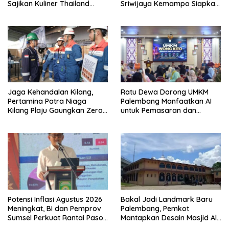
Sajikan Kuliner Thailand
Sriwijaya Kemampo Siapkan
Autentik Halal
Pasokan Bibit Berkualitas
Jaga Kehandalan Kilang,
Ratu Dewa Dorong UMKM
Pertamina Patra Niaga
Palembang Manfaatkan AI
Kilang Plaju Gaungkan Zero
untuk Pemasaran dan
Accident di Pit Stop Part II
Kemasan Produk
2026
Potensi Inflasi Agustus 2026
Bakal Jadi Landmark Baru
Meningkat, BI dan Pemprov
Palembang, Pemkot
Sumsel Perkuat Rantai Pasok
Mantapkan Desain Masjid Al
GSMP
Fathul Akbar