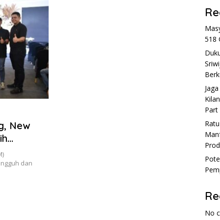
Re
Masy
518 
Duku
Sriw
Berk
Jaga
Kila
Part
Rat
g, New
Manf
ih
Prod
M)
Pote
tangguh dan
Pemp
Re
No 