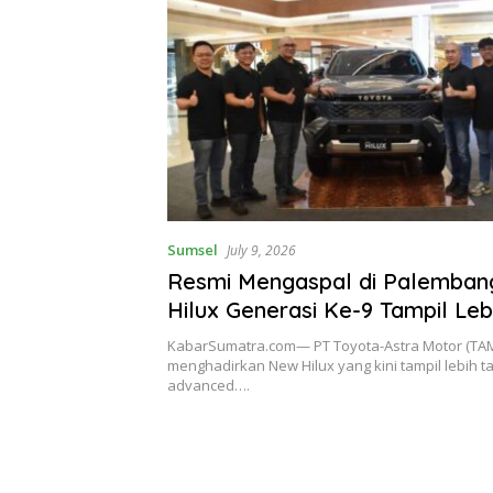
Sumsel
July 9, 2026
Resmi Mengaspal di Palemban
Hilux Generasi Ke-9 Tampil Leb
Tangguh
KabarSumatra.com— PT Toyota-Astra Motor (TA
menghadirkan New Hilux yang kini tampil lebih 
advanced….