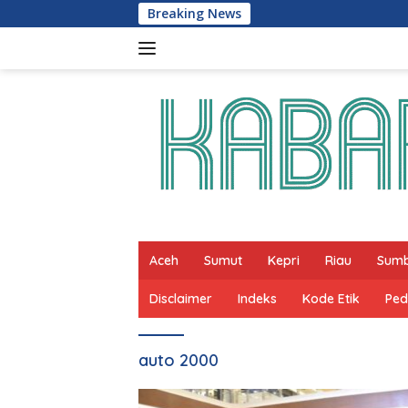
Skip
Breaking News
to
content
Aceh
Sumut
Kepri
Riau
Sum
Disclaimer
Indeks
Kode Etik
Ped
auto 2000