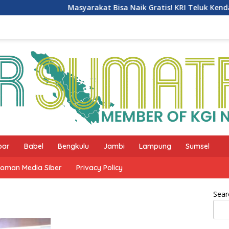
Masyarakat Bisa Naik Gratis! KRI Teluk Kendari-518 
bar
Babel
Bengkulu
Jambi
Lampung
Sumsel
oman Media Siber
Privacy Policy
Sear