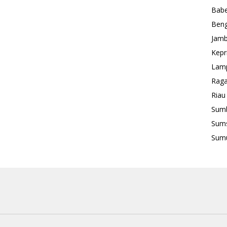
Babe
Beng
Jamb
Kepr
Lam
Rag
Riau
Sum
Sum
Sum