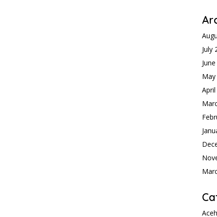
Ar
Augu
July
June
May
Apri
Mar
Febr
Janu
Dec
Nov
Mar
Ca
Ace