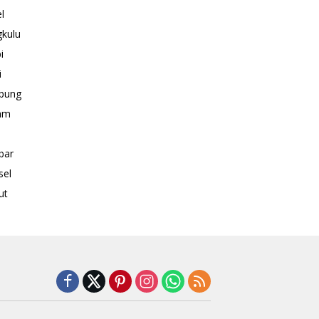
l
kulu
i
i
pung
am
bar
sel
ut