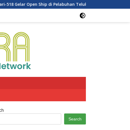
Gelar Open Ship di Pelabuhan Teluk Bayur
Dukung Pengh
ch
Search