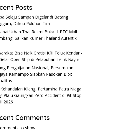
cent Posts
a Selaju Sampan Digelar di Batang
nggam, Diikuti Puluhan Tim
Sabai Urban Thai Resmi Buka di PTC Mall
mbang, Sajikan Kuliner Thailand Autentik
l
arakat Bisa Naik Gratis! KRI Teluk Kendari-
Gelar Open Ship di Pelabuhan Teluk Bayur
ng Penghijauan Nasional, Persemaian
ijaya Kemampo Siapkan Pasokan Bibit
ualitas
 Kehandalan Kilang, Pertamina Patra Niaga
ng Plaju Gaungkan Zero Accident di Pit Stop
 II 2026
cent Comments
comments to show.