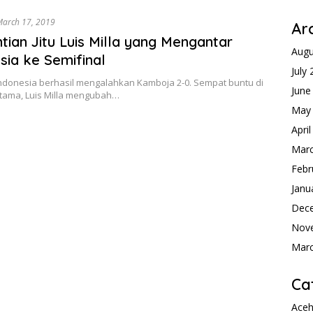
arch 17, 2019
Ar
tian Jitu Luis Milla yang Mengantar
Augu
sia ke Semifinal
July
Indonesia berhasil mengalahkan Kamboja 2-0. Sempat buntu di
June
tama, Luis Milla mengubah…
May
Apri
Mar
Febr
Janu
Dec
Nov
Mar
Ca
Ace