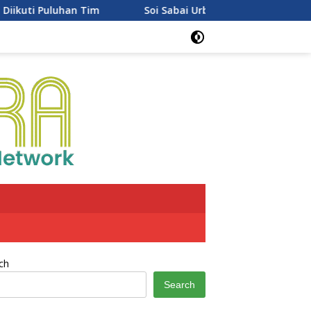
 Puluhan Tim
Soi Sabai Urban Thai Resmi Buka di PTC Ma
ch
Search