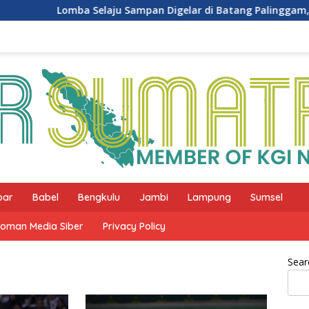
Lomba Selaju Sampan Digelar di Batang Palinggam, Diikuti
bar
Babel
Bengkulu
Jambi
Lampung
Sumsel
oman Media Siber
Privacy Policy
Sear