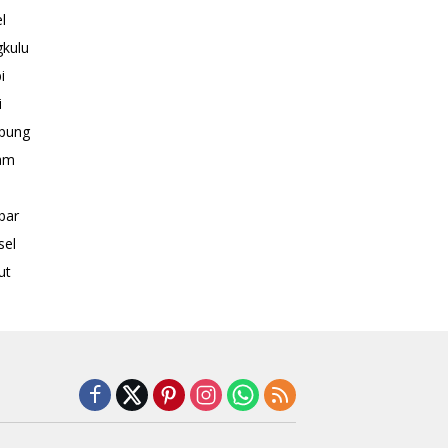
l
kulu
i
i
pung
am
bar
sel
ut