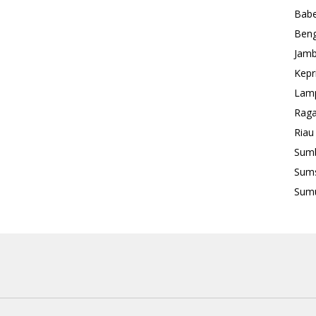
Babe
Beng
Jamb
Kepr
Lam
Rag
Riau
Sum
Sum
Sum