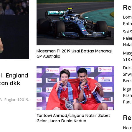
Re
Lomb
Pali
Soi 
Pale
Hala
Klasemen F1 2019 Usai Bottas Menangi
Masy
GP Australia
518 
Duku
Sriw
ll England
Berk
tan dkk
Jaga
Kila
ll England 2019.
Part
Tontowi Ahmad/Liliyana Natsir Sabet
Re
Gelar Juara Dunia Kedua
No 