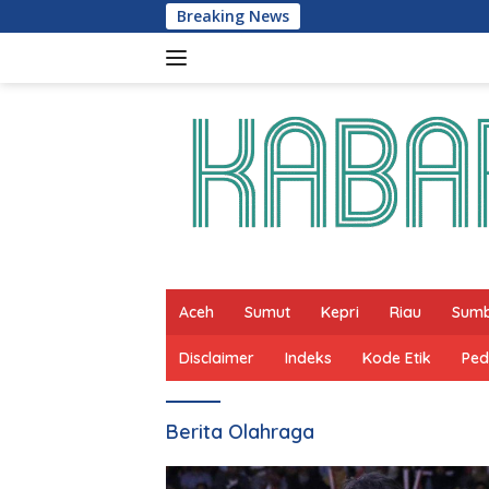
Skip
Breaking News
to
content
Aceh
Sumut
Kepri
Riau
Sum
Disclaimer
Indeks
Kode Etik
Ped
Berita Olahraga