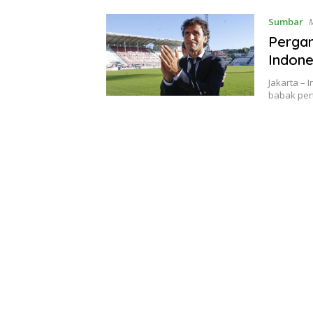
Sumbar
M
Pergan
Indone
Jakarta – 
babak per