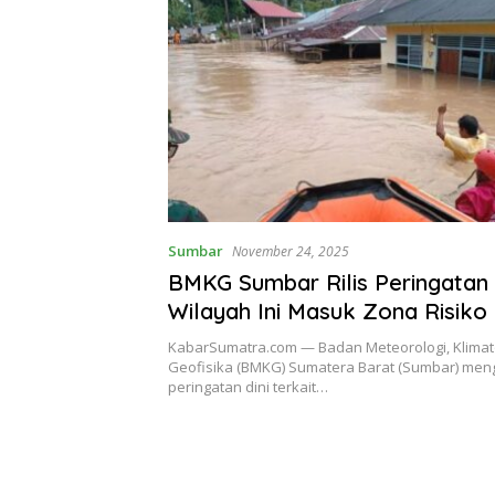
Sumbar
November 24, 2025
BMKG Sumbar Rilis Peringatan D
Wilayah Ini Masuk Zona Risik
Hidrometeorologi
KabarSumatra.com — Badan Meteorologi, Klimato
Geofisika (BMKG) Sumatera Barat (Sumbar) men
peringatan dini terkait…