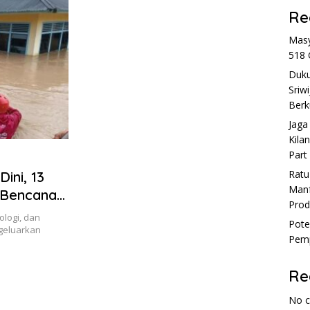
Re
Masy
518 
Duku
Sriw
Berk
Jaga
Kila
Part
Rat
ini, 13
Manf
o Bencana
Prod
logi, dan
Pote
geluarkan
Pemp
Re
No 