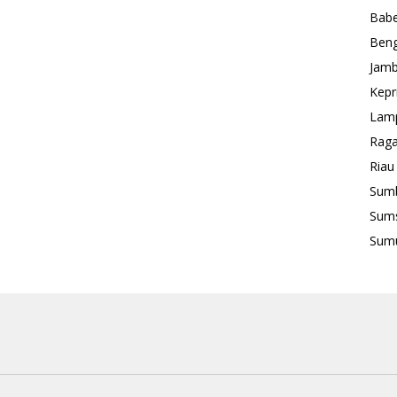
Babe
Beng
Jamb
Kepr
Lam
Rag
Riau
Sum
Sum
Sum