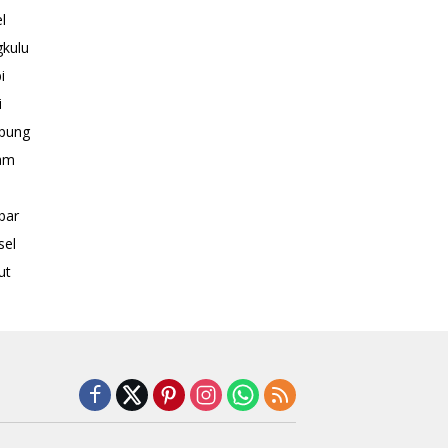
l
kulu
i
i
pung
am
bar
sel
ut