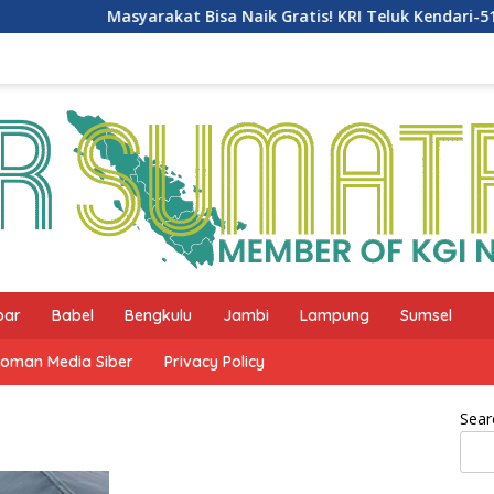
Masyarakat Bisa Naik Gratis! KRI Teluk Kendari-518 Ge
bar
Babel
Bengkulu
Jambi
Lampung
Sumsel
oman Media Siber
Privacy Policy
Sear