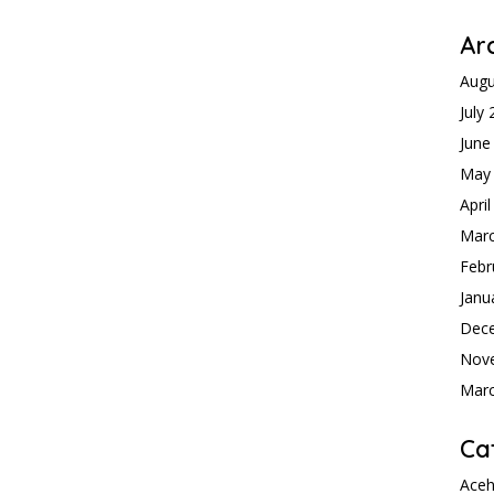
Ar
Augu
July
June
May
Apri
Mar
Febr
Janu
Dec
Nov
Mar
Ca
Ace