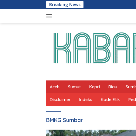
Skip
Breaking News
to
content
Aceh
Sumut
Kepri
Riau
Sum
Disclaimer
Indeks
Kode Etik
Ped
BMKG Sumbar