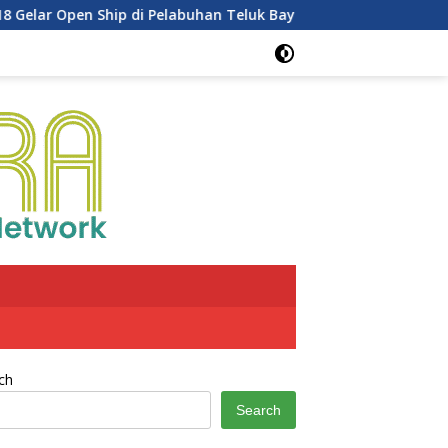
lar Open Ship di Pelabuhan Teluk Bayur
Dukung Penghija
ch
Search