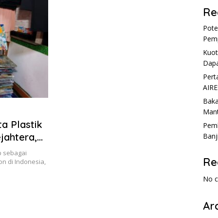
Re
Pote
Pemp
Kuot
Dapa
Pert
AIRE
Baka
Mant
a Plastik
Pemk
jahtera,
Banj
p sebagai
Re
on di Indonesia,
No 
Ar