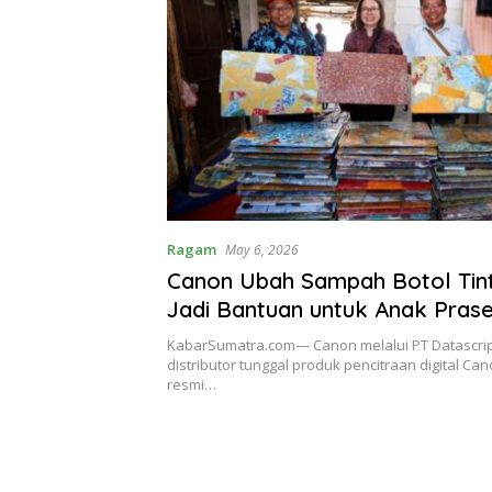
Ragam
May 6, 2026
Canon Ubah Sampah Botol Tint
Jadi Bantuan untuk Anak Prase
Simak Kisah Inspiratifnya
KabarSumatra.com— Canon melalui PT Datascri
distributor tunggal produk pencitraan digital Can
resmi…