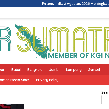
Potensi Inflasi Agustus 2026 Meningkat, BI 
bar
Babel
Bengkulu
Jambi
Lampung
Sumsel
oman Media Siber
Privacy Policy
Sear