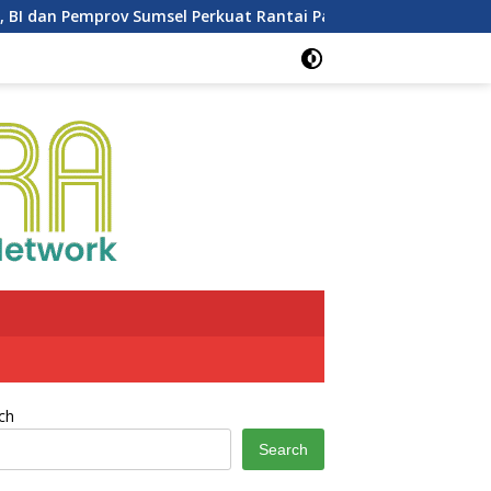
dan Pemprov Sumsel Perkuat Rantai Pasok GSMP
Kuota Ja
ch
Search