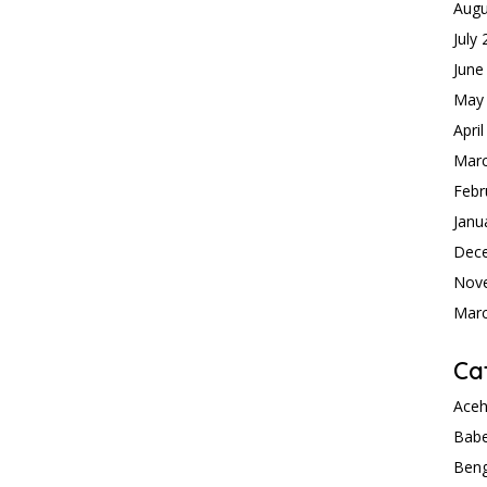
Augu
July
June
May
Apri
Mar
Febr
Janu
Dec
Nov
Mar
Ca
Ace
Babe
Beng