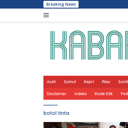
Skip
Breaking News
to
content
Aceh
Sumut
Kepri
Riau
Sum
Disclaimer
Indeks
Kode Etik
Ped
botol tinta