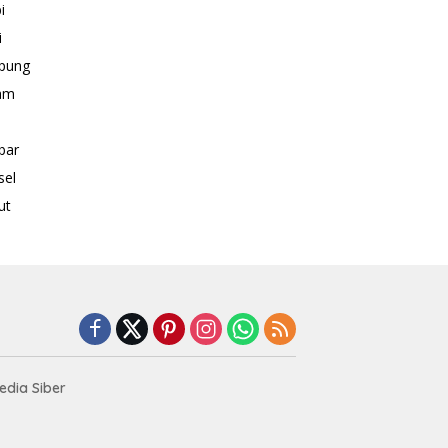
i
i
pung
am
bar
sel
ut
dia Siber