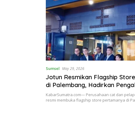
Sumsel
May 29, 2026
Jotun Resmikan Flagship Stor
di Palembang, Hadirkan Peng
Memilih Cat Premium yang Leb
KabarSumatra.com— Perusahaan cat dan pelapis
Personal
resmi membuka flagship store pertamanya di 