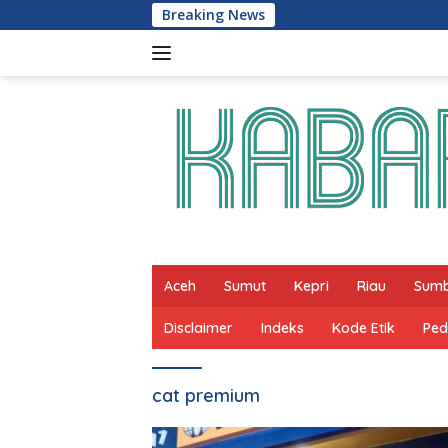
Skip
Breaking News
to
content
Aceh
Sumut
Kepri
Riau
Sum
Disclaimer
Indeks
Kode Etik
Ped
cat premium