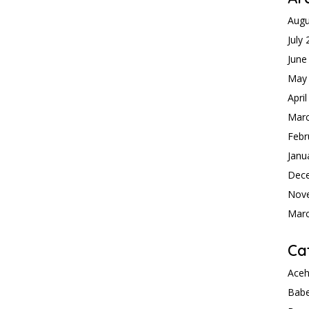
Augu
July
June
May
Apri
Mar
Febr
Janu
Dec
Nov
Mar
Ca
Ace
Babe