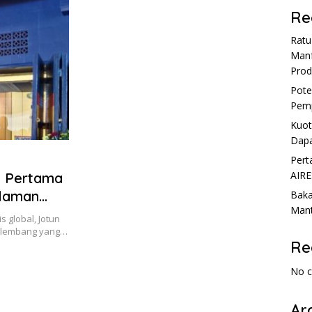
Re
Rat
Manf
Prod
Pote
Pemp
Kuot
Dapa
Pert
AIRE
e Pertama
alaman
Baka
Mant
ih
 global, Jotun
Palembang yang…
Re
No 
Ar