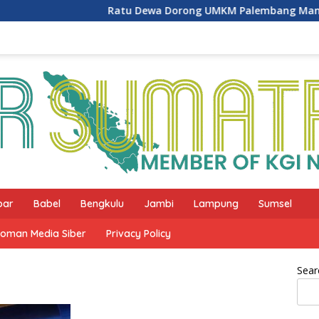
Ratu Dewa Dorong UMKM Palembang Manfaatkan
bar
Babel
Bengkulu
Jambi
Lampung
Sumsel
oman Media Siber
Privacy Policy
Sear