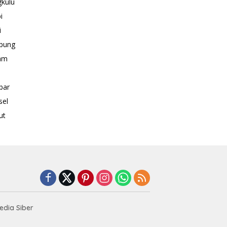
kulu
i
i
pung
am
bar
sel
ut
dia Siber