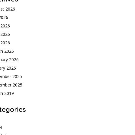
st 2026
 2026
 2026
 2026
l 2026
ch 2026
uary 2026
ary 2026
ember 2025
ember 2025
ch 2019
tegories
h
l