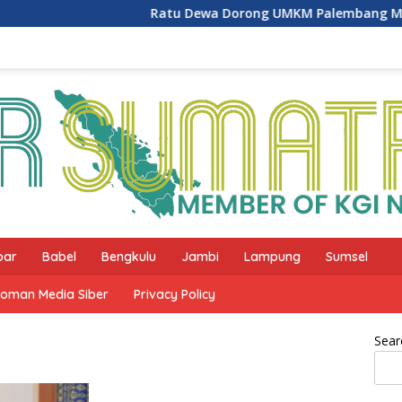
Ratu Dewa Dorong UMKM Palembang Manfaatka
bar
Babel
Bengkulu
Jambi
Lampung
Sumsel
oman Media Siber
Privacy Policy
Sear