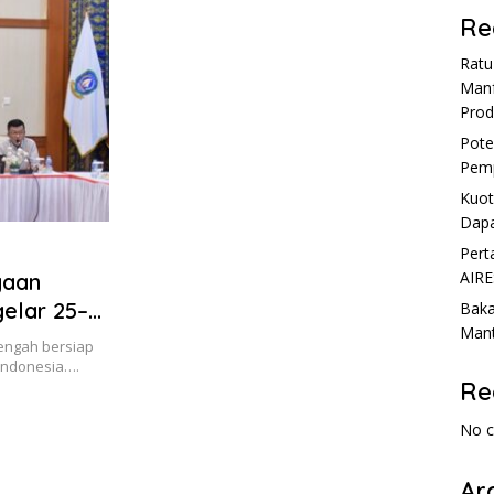
Re
Rat
Manf
Prod
Pote
Pemp
Kuot
Dapa
Pert
AIRE
yaan
gelar 25–
Baka
Mant
engah bersiap
 Indonesia….
Re
No 
Ar