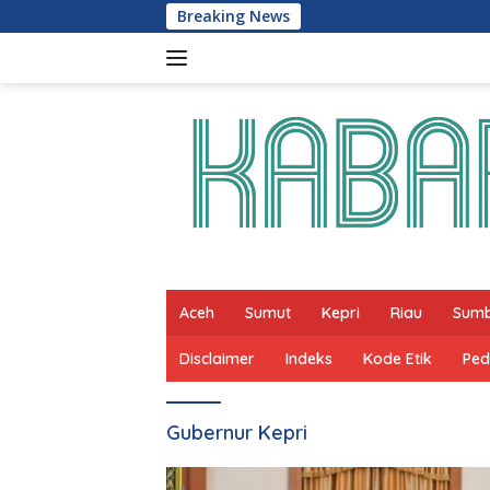
Skip
Breaking News
to
content
Aceh
Sumut
Kepri
Riau
Sum
Disclaimer
Indeks
Kode Etik
Ped
Gubernur Kepri