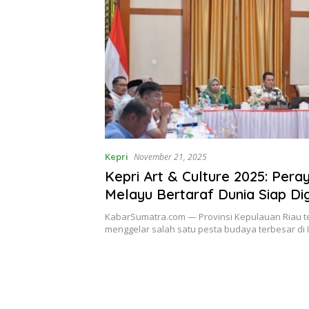
Kepri
November 21, 2025
Kepri Art & Culture 2025: Pera
Melayu Bertaraf Dunia Siap Di
29 November
KabarSumatra.com — Provinsi Kepulauan Riau t
menggelar salah satu pesta budaya terbesar di