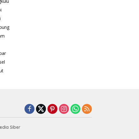
kulu
i
i
pung
am
bar
sel
ut
dia Siber