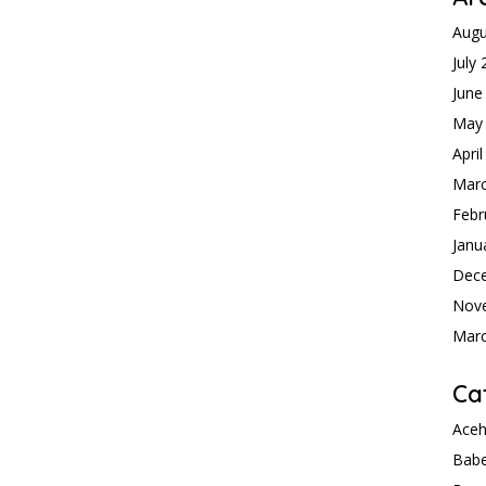
Augu
July
June
May
Apri
Mar
Febr
Janu
Dec
Nov
Mar
Ca
Ace
Babe