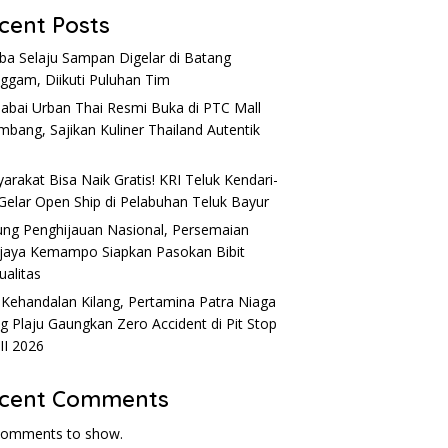
cent Posts
a Selaju Sampan Digelar di Batang
nggam, Diikuti Puluhan Tim
Sabai Urban Thai Resmi Buka di PTC Mall
mbang, Sajikan Kuliner Thailand Autentik
l
arakat Bisa Naik Gratis! KRI Teluk Kendari-
Gelar Open Ship di Pelabuhan Teluk Bayur
ng Penghijauan Nasional, Persemaian
ijaya Kemampo Siapkan Pasokan Bibit
ualitas
 Kehandalan Kilang, Pertamina Patra Niaga
ng Plaju Gaungkan Zero Accident di Pit Stop
 II 2026
cent Comments
comments to show.