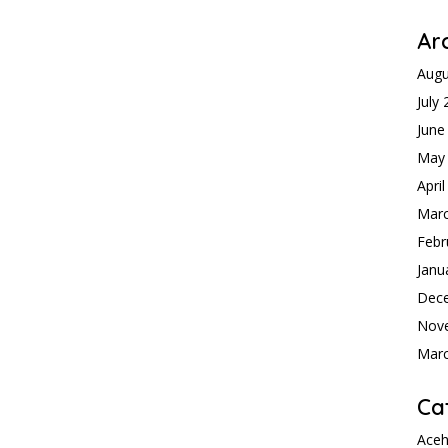
Ar
Augu
July
June
May
Apri
Mar
Febr
Janu
Dec
Nov
Mar
Ca
Ace