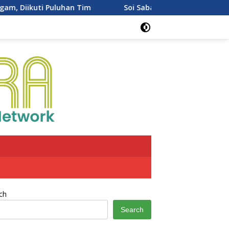
ikuti Puluhan Tim
Soi Sabai Urban Thai Resmi Buka di 
ch
Search