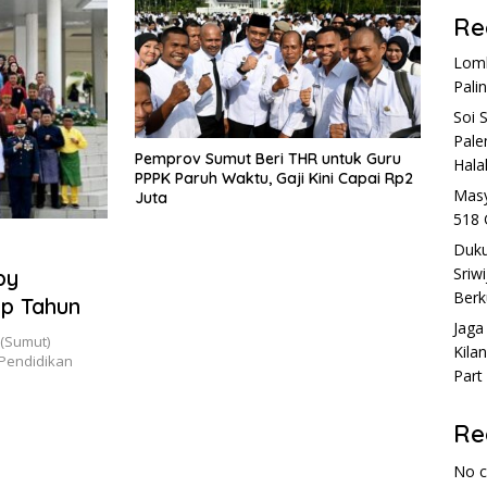
Re
Lomb
Pali
Soi 
Pale
Pemprov Sumut Beri THR untuk Guru
Hala
PPPK Paruh Waktu, Gaji Kini Capai Rp2
Masy
Juta
518 
Duku
Sriw
by
Berk
ap Tahun
Jaga
(Sumut)
Kila
Pendidikan
Part
Re
No 