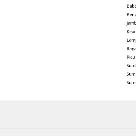
Babe
Beng
Jamb
Kepr
Lam
Rag
Riau
Sum
Sum
Sum