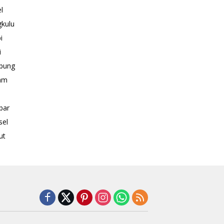
l
kulu
i
i
pung
am
bar
sel
ut