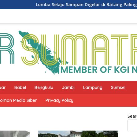
Lomba Selaju Sampan Digelar di Batang Palinggam, Di
bar
Babel
Bengkulu
Jambi
Lampung
Sumsel
oman Media Siber
Privacy Policy
Sear