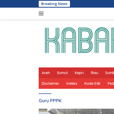
Skip
Breaking News
to
content
Aceh
Sumut
Kepri
Riau
Sum
Disclaimer
Indeks
Kode Etik
Ped
Guru PPPK