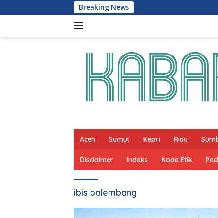
Skip
Breaking News
to
content
Aceh
Sumut
Kepri
Riau
Sum
Disclaimer
Indeks
Kode Etik
Ped
ibis palembang