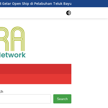
 Open Ship di Pelabuhan Teluk Bayur
Dukung Penghijaua
ch
Search