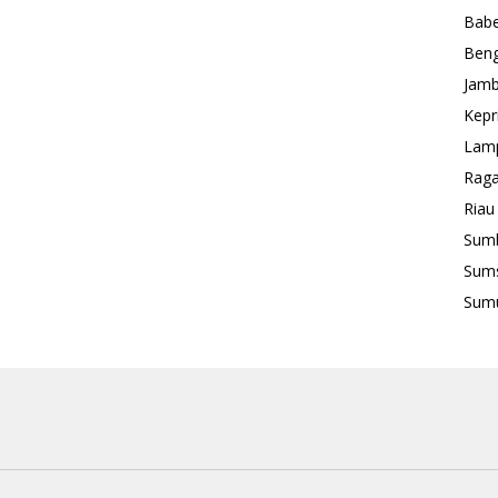
Babe
Beng
Jamb
Kepr
Lam
Rag
Riau
Sum
Sum
Sum