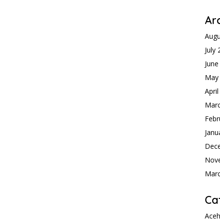
Ar
Augu
July
June
May
Apri
Mar
Febr
Janu
Dec
Nov
Mar
Ca
Ace