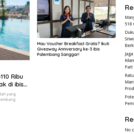
Re
Masy
518 
Duku
Sriw
Mau Voucher Breakfast Gratis? Ikuti
Berk
Giveaway Anniversary ke-3 ibis
Jaga
Palembang Sanggar!
Kila
Part
Rat
110 Ribu
Manf
k di ibis
Prod
lah yang
Pote
alembang
Pemp
Re
No 