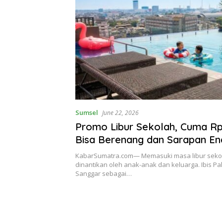
Sumsel
June 22, 2026
Promo Libur Sekolah, Cuma Rp
Bisa Berenang dan Sarapan Ena
Palembang Sanggar
KabarSumatra.com— Memasuki masa libur seko
dinantikan oleh anak-anak dan keluarga. Ibis P
Sanggar sebagai…