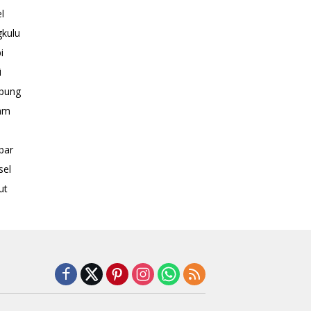
l
kulu
i
i
pung
am
bar
sel
ut