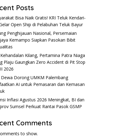
cent Posts
arakat Bisa Naik Gratis! KRI Teluk Kendari-
Gelar Open Ship di Pelabuhan Teluk Bayur
ng Penghijauan Nasional, Persemaian
ijaya Kemampo Siapkan Pasokan Bibit
ualitas
 Kehandalan Kilang, Pertamina Patra Niaga
ng Plaju Gaungkan Zero Accident di Pit Stop
 II 2026
u Dewa Dorong UMKM Palembang
aatkan AI untuk Pemasaran dan Kemasan
uk
nsi Inflasi Agustus 2026 Meningkat, BI dan
rov Sumsel Perkuat Rantai Pasok GSMP
cent Comments
comments to show.