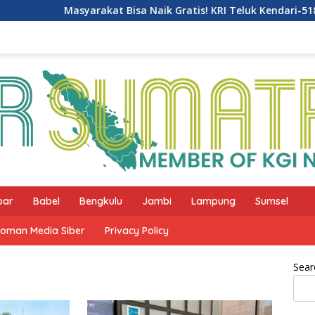
Masyarakat Bisa Naik Gratis! KRI Teluk Kendari-518 Gelar
bar
Babel
Bengkulu
Jambi
Lampung
Sumsel
oman Media Siber
Privacy Policy
Sear