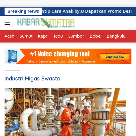
Skip to content
di Tiket Liburan, Intip Cara Anak by.U Dapatkan Promo Destinas
Breaking News
Aceh
Sumut
Kepri
Riau
Sumbar
Babel
Bengkulu
Ja
Industri Migas Swasta