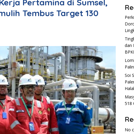
Kerja Pertamina di Sumsel,
Re
mulih Tembus Target 130
Perk
Doro
Ling
Ting
dan 
BPKB
Lomb
Pali
Soi 
Pale
Hala
Masy
518 
Re
No 