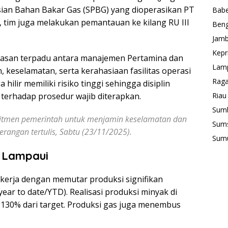
sian Bahan Bakar Gas (SPBG) yang dioperasikan PT
Babe
, tim juga melakukan pemantauan ke kilang RU III
Beng
Jamb
Kepr
asan terpadu antara manajemen Pertamina dan
Lam
keselamatan, serta kerahasiaan fasilitas operasi
Rag
hilir memiliki risiko tinggi sehingga disiplin
Riau
terhadap prosedur wajib diterapkan.
Sum
itmen pemerintah untuk menjamin keselamatan dan
Sum
erangan tertulis, Sabtu (23/11/2025).
Sum
h Lampaui
 kerja dengan memutar produksi signifikan
ear to date/YTD). Realisasi produksi minyak di
 130% dari target. Produksi gas juga menembus