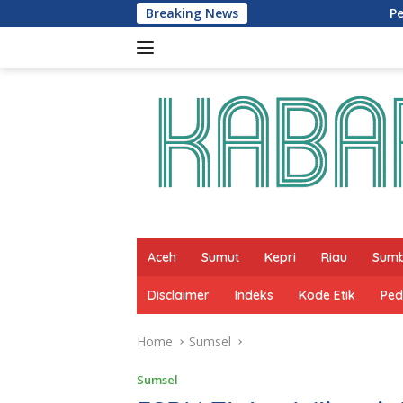
Skip
Breaking News
Perkuat Program Adi
to
content
Aceh
Sumut
Kepri
Riau
Sum
Disclaimer
Indeks
Kode Etik
Ped
Home
Sumsel
Sumsel