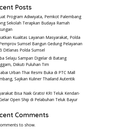
cent Posts
uat Program Adiwiyata, Pemkot Palembang
ng Sekolah Terapkan Budaya Ramah
kungan
katkan Kualitas Layanan Masyarakat, Polda
Pemprov Sumsel Bangun Gedung Pelayanan
 Ditlanas Polda Sumsel
a Selaju Sampan Digelar di Batang
nggam, Diikuti Puluhan Tim
Sabai Urban Thai Resmi Buka di PTC Mall
mbang, Sajikan Kuliner Thailand Autentik
l
arakat Bisa Naik Gratis! KRI Teluk Kendari-
Gelar Open Ship di Pelabuhan Teluk Bayur
cent Comments
comments to show.