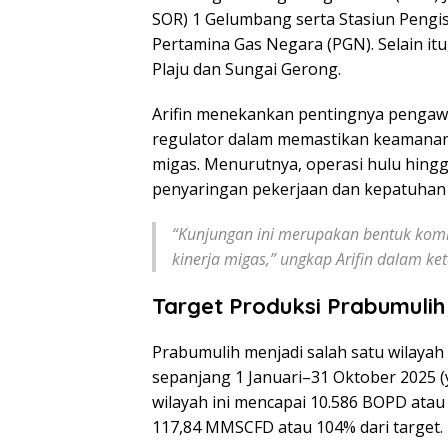
SOR) 1 Gelumbang serta Stasiun Pengi
Pertamina Gas Negara (PGN). Selain itu
Plaju dan Sungai Gerong.
Arifin menekankan pentingnya pengaw
regulator dalam memastikan keamanan, 
migas. Menurutnya, operasi hulu hingga 
penyaringan pekerjaan dan kepatuhan 
“Kunjungan ini merupakan bentuk kom
kinerja migas,” ungkap Arifin dalam ket
Target Produksi Prabumuli
Prabumulih menjadi salah satu wilayah
sepanjang 1 Januari–31 Oktober 2025 (y
wilayah ini mencapai 10.586 BOPD atau
117,84 MMSCFD atau 104% dari target.