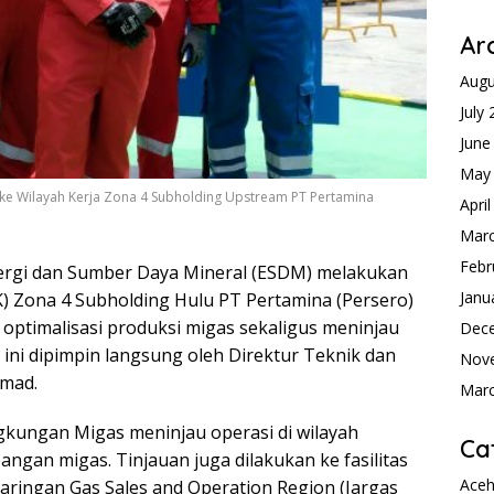
Ar
Augu
July
June
May
e Wilayah Kerja Zona 4 Subholding Upstream PT Pertamina
Apri
Mar
Febr
rgi dan Sumber Daya Mineral (ESDM) melakukan
Janu
K) Zona 4 Subholding Hulu PT Pertamina (Persero)
optimalisasi produksi migas sekaligus meninjau
Dec
ini dipimpin langsung oleh Direktur Teknik dan
Nov
mmad.
Mar
kungan Migas meninjau operasi di wilayah
Ca
gan migas. Tinjauan juga dilakukan ke fasilitas
Ace
Jaringan Gas Sales and Operation Region (Jargas