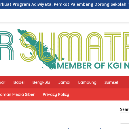
wiyata, Pemkot Palembang Dorong Sekolah Terapkan Budaya R
bar
Babel
Bengkulu
Jambi
Lampung
Sumsel
oman Media Siber
Privacy Policy
Sear