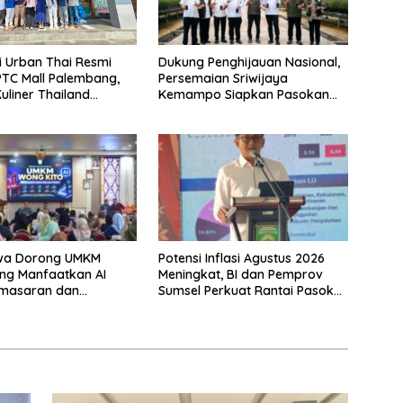
Dukung Penghijauan Nasional,
i Urban Thai Resmi
Persemaian Sriwijaya
PTC Mall Palembang,
Kemampo Siapkan Pasokan
uliner Thailand
Bibit Berkualitas
Halal
wa Dorong UMKM
Potensi Inflasi Agustus 2026
ng Manfaatkan AI
Meningkat, BI dan Pemprov
emasaran dan
Sumsel Perkuat Rantai Pasok
 Produk
GSMP