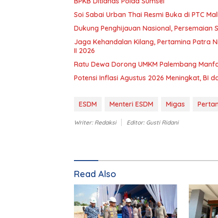
BPKB Ditlanas Polda Sumsel
Soi Sabai Urban Thai Resmi Buka di PTC Mall
Dukung Penghijauan Nasional, Persemaian S
Jaga Kehandalan Kilang, Pertamina Patra Ni
II 2026
Ratu Dewa Dorong UMKM Palembang Manfa
Potensi Inflasi Agustus 2026 Meningkat, BI
ESDM
Menteri ESDM
Migas
Perta
Writer: Redaksi
Editor: Gusti Ridani
Read Also