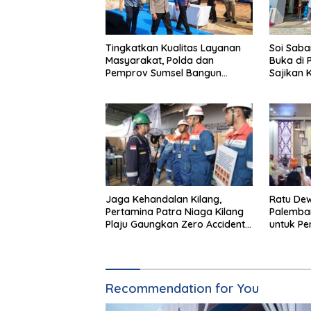
Tingkatkan Kualitas Layanan
Soi Saba
Masyarakat, Polda dan
Buka di 
Pemprov Sumsel Bangun
Sajikan K
Gedung Pelayanan BPKB
Autentik 
Ditlanas Polda Sumsel
Jaga Kehandalan Kilang,
Ratu De
Pertamina Patra Niaga Kilang
Palemba
Plaju Gaungkan Zero Accident
untuk P
di Pit Stop Part II 2026
Kemasan
Recommendation for You