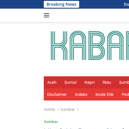
Skip
Breaking News
Dukung Program Preside
to
content
Aceh
Sumut
Kepri
Riau
Sum
Disclaimer
Indeks
Kode Etik
Ped
Home
Sumbar
Sumbar