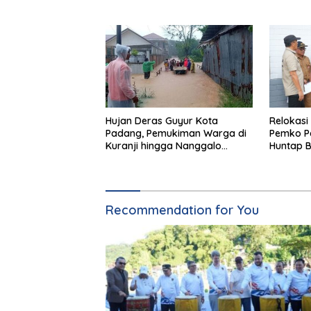
Bayur
Hujan Deras Guyur Kota
Relokasi
Padang, Pemukiman Warga di
Pemko P
Kuranji hingga Nanggalo
Huntap B
Terendam Banjir
Akhir 20
Recommendation for You