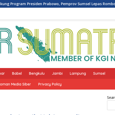
n Prabowo, Pemprov Sumsel Lepas Rombongan SRT 31 Palemba
bar
Babel
Bengkulu
Jambi
Lampung
Sumsel
oman Media Siber
Privacy Policy
Sear