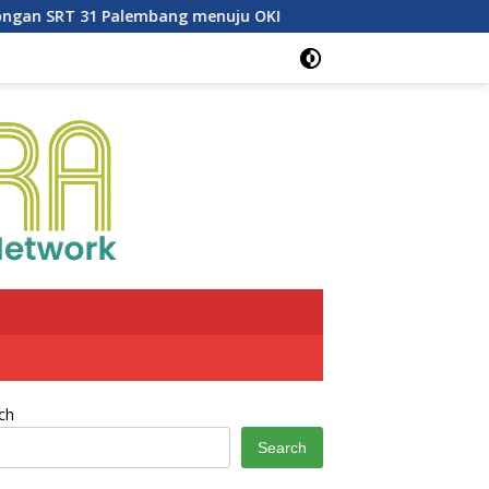
ng menuju OKI
LRT Sumsel Tambah Perjalanan Setiap S
ch
Search