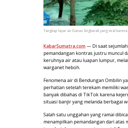
Tangkap layar air Danau Singkarak yang viral karena j
KabarSumatra.com
— Di saat sejumlah 
pemandangan kontras justru muncul da
keruhnya air atau luapan lumpur, mela
warganet heboh.
Fenomena air di Bendungan Ombilin y
perhatian setelah terekam memiliki war
banyak dibahas di TikTok karena kejer
situasi banjir yang melanda berbagai wi
Salah satu unggahan yang ramai dibic
menampilkan pemandangan dari atas ma