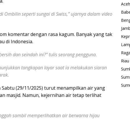
a.
Ace
Babe
i Ombilin seperti sungai di Swiss,” ujarnya dalam video
Beng
Jamb
om komentar dengan rasa kagum. Banyak yang tak
Kepr
au di Indonesia.
Lam
Rag
bersih dan seindah ini?” tulis seorang pengguna.
Riau
nunjukkan tangkapan layar saat ia melakukan siaran
Sum
arak.
Sum
Sum
 Sabtu (29/11/2025) turut menampilkan air yang
 masjid. Namun, kejernihan air tetap terlihat
nggah sambil memperlihatkan air berwarna hijau