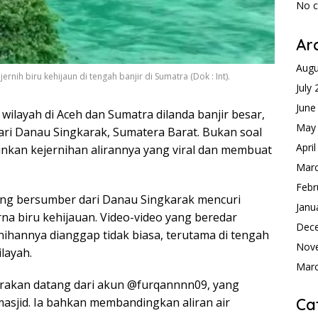
No 
Ar
Augu
ernih biru kehijaun di tengah banjir di Sumatra (Dok : Int).
July
June
wilayah di Aceh dan Sumatra dilanda banjir besar,
May
ri Danau Singkarak, Sumatera Barat. Bukan soal
Apri
inkan kejernihan alirannya yang viral dan membuat
Mar
Febr
ang bersumber dari Danau Singkarak mencuri
Janu
na biru kehijauan. Video-video yang beredar
Dec
nihannya dianggap tidak biasa, terutama di tengah
Nov
layah.
Mar
arakan datang dari akun @furqannnn09, yang
sjid. Ia bahkan membandingkan aliran air
Ca