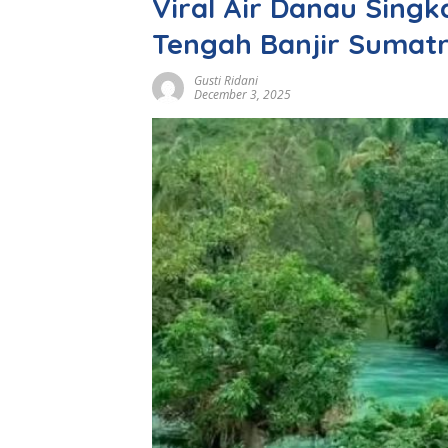
Viral Air Danau Singk
Tengah Banjir Sumat
Gusti Ridani
December 3, 2025