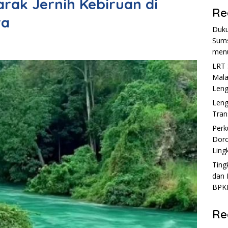
arak Jernih Kebiruan di
Re
ra
Duku
Sum
men
LRT 
Mala
Len
Leng
Tran
Perk
Doro
Ling
Ting
dan 
BPKB
Re