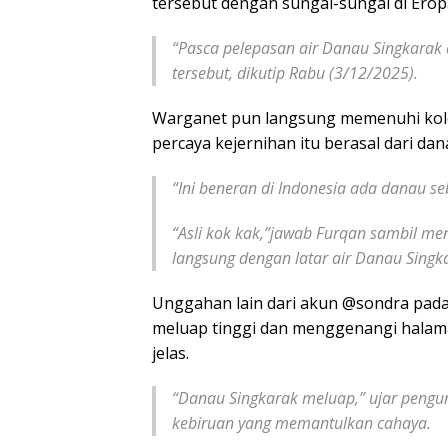
tersebut dengan sungai-sungai di Erop
“Pasca pelepasan air Danau Singkarak d
tersebut, dikutip Rabu (3/12/2025).
Warganet pun langsung memenuhi kol
percaya kejernihan itu berasal dari dan
“Ini beneran di Indonesia ada danau se
“Asli kok kak,”jawab Furqan sambil me
langsung dengan latar air Danau Singk
Unggahan lain dari akun @sondra pada
meluap tinggi dan menggenangi halaman
jelas.
“Danau Singkarak meluap,” ujar pengu
kebiruan yang memantulkan cahaya.