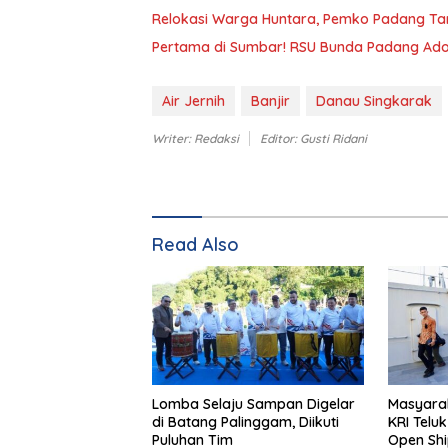
Relokasi Warga Huntara, Pemko Padang Tar
Pertama di Sumbar! RSU Bunda Padang Adops
Air Jernih
Banjir
Danau Singkarak
Writer: Redaksi
Editor: Gusti Ridani
Read Also
Lomba Selaju Sampan Digelar
Masyarak
di Batang Palinggam, Diikuti
KRI Telu
Puluhan Tim
Open Shi