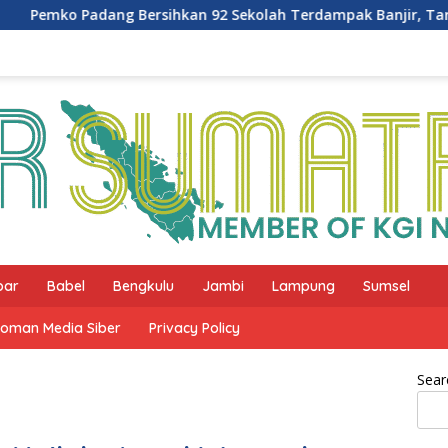
sihkan 92 Sekolah Terdampak Banjir, Target Selesai 2 Hari
bar
Babel
Bengkulu
Jambi
Lampung
Sumsel
oman Media Siber
Privacy Policy
Sear