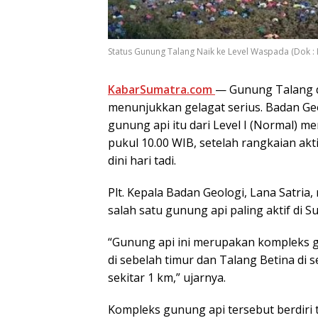
Status Gunung Talang Naik ke Level Waspada (Dok : I
KabarSumatra.com
— Gunung Talang d
menunjukkan gelagat serius. Badan Ge
gunung api itu dari Level I (Normal) me
pukul 10.00 WIB, setelah rangkaian ak
dini hari tadi.
Plt. Kepala Badan Geologi, Lana Satr
salah satu gunung api paling aktif di S
“Gunung api ini merupakan kompleks gu
di sebelah timur dan Talang Betina di s
sekitar 1 km,” ujarnya.
Kompleks gunung api tersebut berdiri t