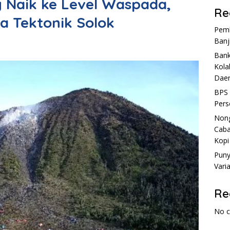
 Naik ke Level Waspada,
Re
a Tektonik Solok
Pemk
Banj
Bank
Kola
Dae
BPS 
Pers
Nong
Caba
Kopi
Puny
Vari
Re
No 