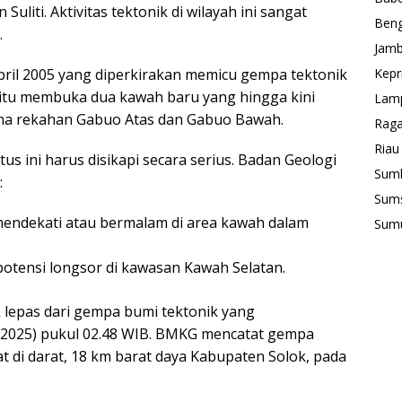
iti. Aktivitas tektonik di wilayah ini sangat
Beng
.
Jamb
ril 2005 yang diperkirakan memicu gempa tektonik
Kepr
 itu membuka dua kawah baru yang hingga kini
Lam
sama rekahan Gabuo Atas dan Gabuo Bawah.
Rag
Riau
s ini harus disikapi secara serius. Badan Geologi
Sum
:
Sum
mendekati atau bermalam di area kawah dalam
Sum
otensi longsor di kawasan Kawah Selatan.
 lepas dari gempa bumi tektonik yang
2025) pukul 02.48 WIB. BMKG mencatat gempa
 di darat, 18 km barat daya Kabupaten Solok, pada