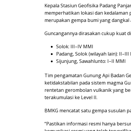
Kepala Stasiun Geofisika Padang Panj
memperhatikan lokasi dan kedalaman 
merupakan gempa bumi yang dangkal ak
Guncangannya dirasakan cukup kuat di
Solok: III–IV MMI
Padang, Solok (wilayah lain): II–II
Sijunjung, Sawahlunto: I–II MMI
Tim pengamatan Gunung Api Badan Ge
ketidakstabilan pada sistem magma G
rentetan gerombolan vulkanik yang ber
terakumulasi ke Level II.
BMKG mencatat satu gempa susulan pa
“Pastikan informasi resmi hanya bersu
komunikasi resmi yang telah terverifikas