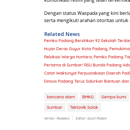
Dengan status Waspada yang kini berl
serta mengikuti arahan otoritas untuk 
Related News
Pemko Padang Bersihkan 92 Sekolah Terdamp
Hujan Deras Guyur Kota Padang, Pemukiman
Relokasi Warga Huntara, Pemko Padang Tar
Pertama di Sumbar! RSU Bunda Padang Adops
Catat Waktunya! Perpustakaan Daerah Pada
Dinsos Padang Terus Salurkan Bantuan dan
bencana alam
BMKG
Gempa bumi
Sumbar
Tektonik Solok
Writer: Redaksi
Editor: Gusti Ridani