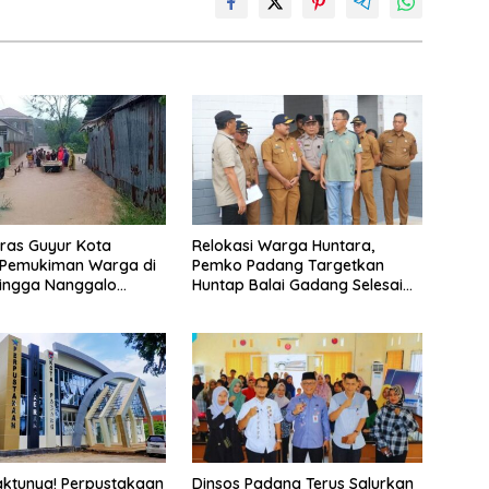
ras Guyur Kota
Relokasi Warga Huntara,
 Pemukiman Warga di
Pemko Padang Targetkan
hingga Nanggalo
Huntap Balai Gadang Selesai
 Banjir
Akhir 2026
ktunya! Perpustakaan
Dinsos Padang Terus Salurkan