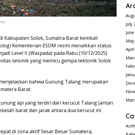
Ar
Augu
nt).
July
June
i Kabupaten Solok, Sumatra Barat kembali
May
ologi Kementerian ESDM resmi menaikkan status
Apri
njadi Level II (Waspada) pada Rabu (10/12/2025)
Mar
tivitas seismik yang memicu gempa tektonik Solok
Febr
Janu
ia, menjelaskan bahwa Gunung Talang merupakan
Dec
umatera Barat.
Nov
Mar
nung api yang terdiri dari kerucut Talang Jantan
ebelah barat dan jarak antara dua kerucut ini
Ca
Ace
epat di zona aktif Sesar Besar Sumatera,
Babe