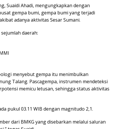
ang, Suaidi Ahadi, mengungkapkan dengan
pusat gempa bumi, gempa bumi yang terjadi
ibat adanya aktivitas Sesar Sumani.
 sejumlah daerah:
I MMI
ologi menyebut gempa itu menimbulkan
unung Talang. Pascagempa, instrumen mendeteksi
potensi memicu letusan, sehingga status aktivitas
da pukul 03.11 WIB dengan magnitudo 2,1.
mber dari BMKG yang disebarkan melalui saluran
i,” tegas Suaidi.