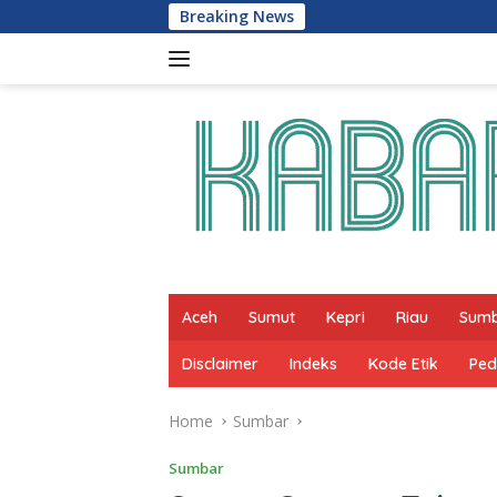
Skip
Breaking News
Pemko Padang Ber
to
content
Aceh
Sumut
Kepri
Riau
Sum
Disclaimer
Indeks
Kode Etik
Ped
Home
Sumbar
Sumbar