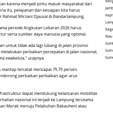
Beng
tan karena menjadi pintu masuk masyarakat dari
Jamb
na itu, pelayanan dan kesiapan kita harus
Kepr
jar Rahmat Mirzani Djausal di Bandarlampung.
Lam
lama periode Angkutan Lebaran 2026 harus
Rag
ktur serta sumber daya manusia yang optimal.
Riau
Sum
 untuk tidak ada lagi lubang di jalan provinsi
Sum
melakukan perbaikan percepatan di jalan nasional,
Sum
ma swakelola,” ucapnya.
tus mantap tercatat mencapai 79,79 persen.
mendorong perbaikan perbaikan agar arus
nfrastruktur dapat mendukung kelancaran mobilitas
hatian nasional ini terjadi ke Lampung terutama
han Merak menuju Pelabuhan Bakauheni atau