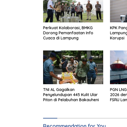
Perkuat Kolaborasi, BMKG
KPK Pang
Dorong Pemanfaatan Info
Lampung 
Cuaca di Lampung
Korupsi
TNI AL Gagalkan
PGN LNG
Penyelundupan 445 Kulit Ular
2026 den
Piton di Pelabuhan Bakauheni
FSRU La
Recommendation for You