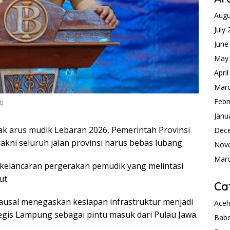
Augu
July
June
May
Apri
Mar
Febr
).
Janu
 arus mudik Lebaran 2026, Pemerintah Provinsi
Dec
ni seluruh jalan provinsi harus bebas lubang.
Nov
Mar
 kelancaran pergerakan pemudik yang melintasi
ut.
Ca
usal menegaskan kesiapan infrastruktur menjadi
Ace
tegis Lampung sebagai pintu masuk dari Pulau Jawa.
Babe