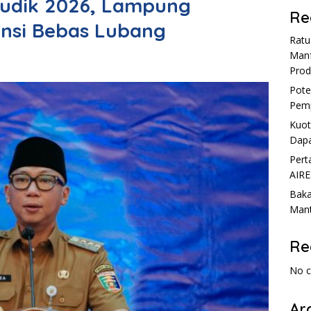
Mudik 2026, Lampung
Re
insi Bebas Lubang
Rat
Manf
Prod
Pote
Pemp
Kuot
Dapa
Pert
AIRE
Baka
Mant
Re
No 
Ar