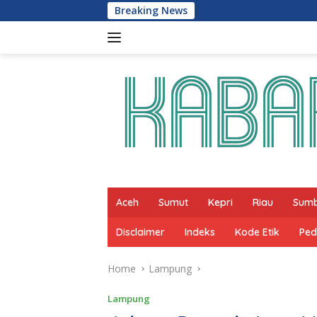
Skip
Breaking News
Ratu Dewa Do
to
content
Aceh
Sumut
Kepri
Riau
Sum
Disclaimer
Indeks
Kode Etik
Ped
Home
Lampung
Lampung