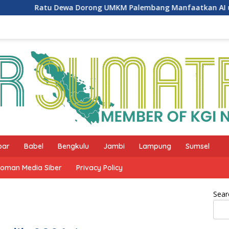
rong UMKM Palembang Manfaatkan AI untuk Pemasaran dan 
bar
Babel
Bengkulu
Jambi
Lampung
Sumsel
oman Media Siber
Privacy Policy
Sear