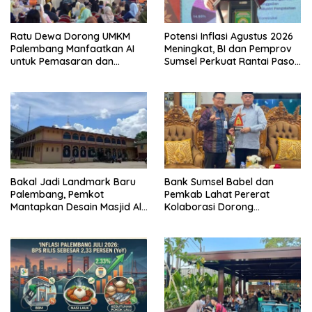
Ratu Dewa Dorong UMKM
Potensi Inflasi Agustus 2026
Palembang Manfaatkan AI
Meningkat, BI dan Pemprov
untuk Pemasaran dan
Sumsel Perkuat Rantai Pasok
Kemasan Produk
GSMP
Bakal Jadi Landmark Baru
Bank Sumsel Babel dan
Palembang, Pemkot
Pemkab Lahat Pererat
Mantapkan Desain Masjid Al
Kolaborasi Dorong
Fathul Akbar
Pertumbuhan Ekonomi
Daerah