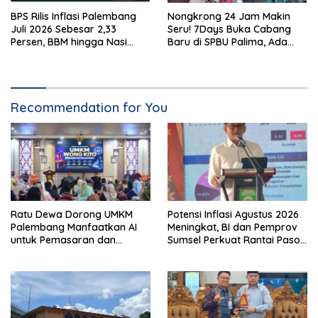
BPS Rilis Inflasi Palembang
Nongkrong 24 Jam Makin
Juli 2026 Sebesar 2,33
Seru! 7Days Buka Cabang
Persen, BBM hingga Nasi
Baru di SPBU Palima, Ada
Lauk Pemicu Inflasi
Suki hingga Kopi Nada
Recommendation for You
Ratu Dewa Dorong UMKM
Potensi Inflasi Agustus 2026
Palembang Manfaatkan AI
Meningkat, BI dan Pemprov
untuk Pemasaran dan
Sumsel Perkuat Rantai Pasok
Kemasan Produk
GSMP