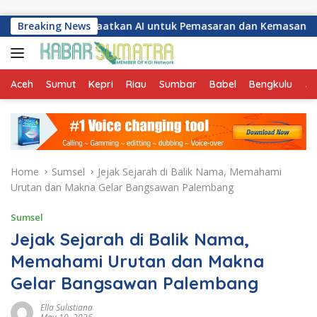
Skip to content
g Manfaatkan AI untuk Pemasaran dan Kemasan Produk
Breaking News
Aceh
Sumut
Kepri
Riau
Sumbar
Babel
Bengkulu
Ja
Home
Sumsel
Jejak Sejarah di Balik Nama, Memahami
Urutan dan Makna Gelar Bangsawan Palembang
Sumsel
Jejak Sejarah di Balik Nama,
Memahami Urutan dan Makna
Gelar Bangsawan Palembang
Ella Sulistiana