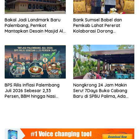
Bakal Jadi Landmark Baru
Bank Sumsel Babel dan
Palembang, Pemkot
Pemkab Lahat Pererat
Mantapkan Desain Masjid Al
Kolaborasi Dorong
Fathul Akbar
Pertumbuhan Ekonomi
Daerah
BPS Rilis Inflasi Palembang
Nongkrong 24 Jam Makin
Juli 2026 Sebesar 2,33
Seru! 7Days Buka Cabang
Persen, BBM hingga Nasi
Baru di SPBU Palima, Ada
Lauk Pemicu Inflasi
Suki hingga Kopi Nada