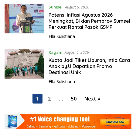
Sumsel
August 6, 2026
Potensi Inflasi Agustus 2026
Meningkat, BI dan Pemprov Sumsel
Perkuat Rantai Pasok GSMP
Ella Sulistiana
Ragam
August 6, 2026
Kuota Jadi Tiket Liburan, Intip Cara
Anak by.U Dapatkan Promo
Destinasi Unik
Ella Sulistiana
P
1
2
…
50
Next »
o
s
t
s