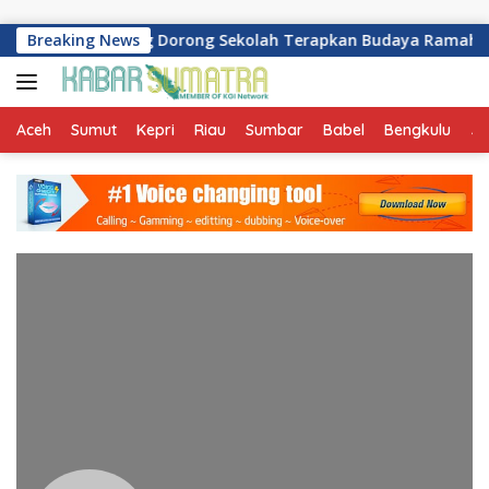
Skip to content
emkot Palembang Dorong Sekolah Terapkan Budaya Ramah Lin
Breaking News
Aceh
Sumut
Kepri
Riau
Sumbar
Babel
Bengkulu
Ja