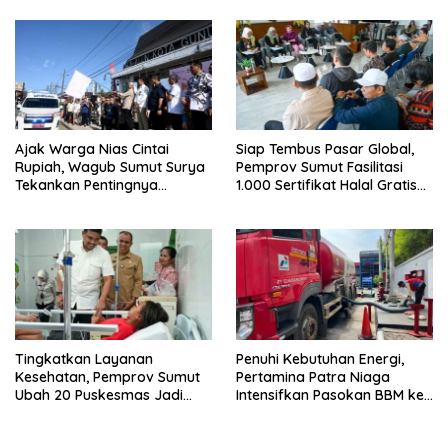
Ajak Warga Nias Cintai
Siap Tembus Pasar Global,
Rupiah, Wagub Sumut Surya
Pemprov Sumut Fasilitasi
Tekankan Pentingnya
1.000 Sertifikat Halal Gratis
Menjaga Kedaulatan Negara
UMKM
Tingkatkan Layanan
Penuhi Kebutuhan Energi,
Kesehatan, Pemprov Sumut
Pertamina Patra Niaga
Ubah 20 Puskesmas Jadi
Intensifkan Pasokan BBM ke
Rawat Inap
SPBU Medan