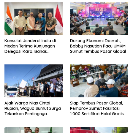
Konsulat Jenderal India di
Dorong Ekonomi Daerah,
Medan Terima Kunjungan
Bobby Nasution Pacu UMKM
Delegasi Karo, Bahas
Sumut Tembus Pasar Global
Pertanian hingga Pariwisata
Ajak Warga Nias Cintai
Siap Tembus Pasar Global,
Rupiah, Wagub Sumut Surya
Pemprov Sumut Fasilitasi
Tekankan Pentingnya
1.000 Sertifikat Halal Gratis
Menjaga Kedaulatan Negara
UMKM