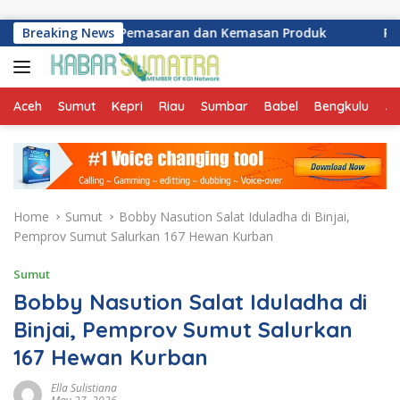
Skip to content
I untuk Pemasaran dan Kemasan Produk
Breaking News
Potensi Infl
Aceh
Sumut
Kepri
Riau
Sumbar
Babel
Bengkulu
Ja
Home
Sumut
Bobby Nasution Salat Iduladha di Binjai,
Pemprov Sumut Salurkan 167 Hewan Kurban
Sumut
Bobby Nasution Salat Iduladha di
Binjai, Pemprov Sumut Salurkan
167 Hewan Kurban
Ella Sulistiana