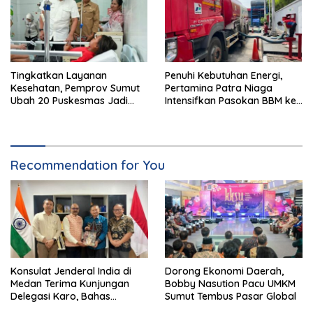
Tingkatkan Layanan
Penuhi Kebutuhan Energi,
Kesehatan, Pemprov Sumut
Pertamina Patra Niaga
Ubah 20 Puskesmas Jadi
Intensifkan Pasokan BBM ke
Rawat Inap
SPBU Medan
Recommendation for You
Konsulat Jenderal India di
Dorong Ekonomi Daerah,
Medan Terima Kunjungan
Bobby Nasution Pacu UMKM
Delegasi Karo, Bahas
Sumut Tembus Pasar Global
Pertanian hingga Pariwisata