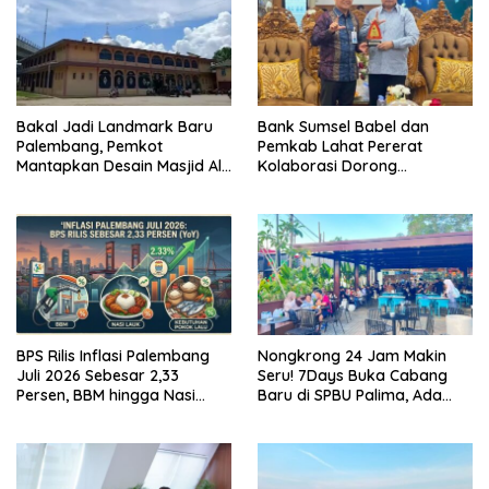
Bakal Jadi Landmark Baru
Bank Sumsel Babel dan
Palembang, Pemkot
Pemkab Lahat Pererat
Mantapkan Desain Masjid Al
Kolaborasi Dorong
Fathul Akbar
Pertumbuhan Ekonomi
Daerah
BPS Rilis Inflasi Palembang
Nongkrong 24 Jam Makin
Juli 2026 Sebesar 2,33
Seru! 7Days Buka Cabang
Persen, BBM hingga Nasi
Baru di SPBU Palima, Ada
Lauk Pemicu Inflasi
Suki hingga Kopi Nada