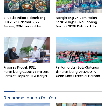
BPS Rilis Inflasi Palembang
Nongkrong 24 Jam Makin
Juli 2026 Sebesar 2,33
Seru! 7Days Buka Cabang
Persen, BBM hingga Nasi
Baru di SPBU Palima, Ada
Lauk Pemicu Inflasi
Suki hingga Kopi Nada
Progres Proyek PSEL
Pertama dan Satu-Satunya
Palembang Capai 93 Persen,
di Palembang! ARYADUTA
Pemkot Siapkan TPA Karya
Gelar Matt Pilates di Helipad
Jaya
dari Sunrise hingga Sunset
Recommendation for You