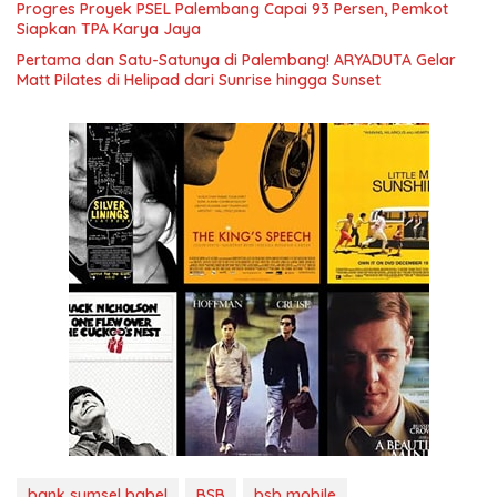
Progres Proyek PSEL Palembang Capai 93 Persen, Pemkot
Siapkan TPA Karya Jaya
Pertama dan Satu-Satunya di Palembang! ARYADUTA Gelar
Matt Pilates di Helipad dari Sunrise hingga Sunset
bank sumsel babel
BSB
bsb mobile