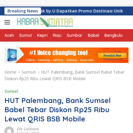
Skip to content
ip Cara Anak by.U Dapatkan Promo Destinasi Unik
Breaking News
Pertam
Aceh
Sumut
Kepri
Riau
Sumbar
Babel
Bengkulu
Ja
Home
Sumsel
HUT Palembang, Bank Sumsel Babel Tebar
Diskon Rp25 Ribu Lewat QRIS BSB Mobile
Sumsel
HUT Palembang, Bank Sumsel
Babel Tebar Diskon Rp25 Ribu
Lewat QRIS BSB Mobile
Ella Sulistiana