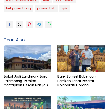
hut palembang
promo bsb
qris
Read Also
Bakal Jadi Landmark Baru
Bank Sumsel Babel dan
Palembang, Pemkot
Pemkab Lahat Pererat
Mantapkan Desain Masjid Al
Kolaborasi Dorong
Fathul Akbar
Pertumbuhan Ekonomi
Daerah