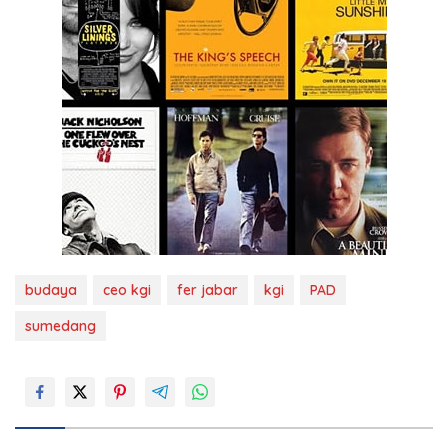
budaya
ceo kgi
fer jabar
kgi
PAD
sumedang