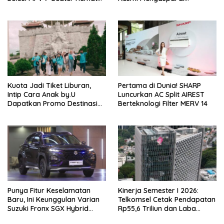
Bahan Bakar
Indonesia
Kuota Jadi Tiket Liburan,
Pertama di Dunia! SHARP
Intip Cara Anak by.U
Luncurkan AC Split AIREST
Dapatkan Promo Destinasi
Berteknologi Filter MERV 14
Unik
Punya Fitur Keselamatan
Kinerja Semester I 2026:
Baru, Ini Keunggulan Varian
Telkomsel Cetak Pendapatan
Suzuki Fronx SGX Hybrid
Rp55,6 Triliun dan Laba
Kuro
Bersih Rp10,4 Triliun