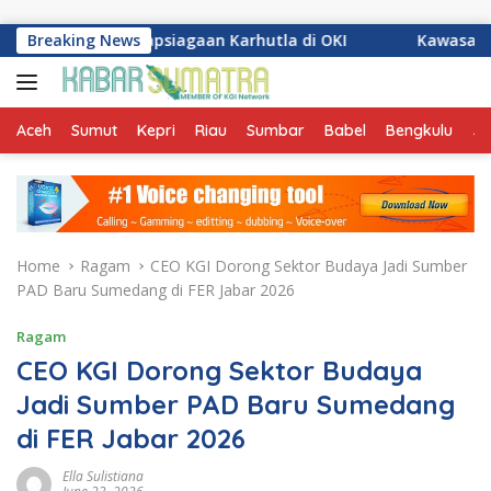
Skip to content
esiapsiagaan Karhutla di OKI
Breaking News
Kawasan Kuranji Rawan 
Aceh
Sumut
Kepri
Riau
Sumbar
Babel
Bengkulu
Ja
Home
Ragam
CEO KGI Dorong Sektor Budaya Jadi Sumber
PAD Baru Sumedang di FER Jabar 2026
Ragam
CEO KGI Dorong Sektor Budaya
Jadi Sumber PAD Baru Sumedang
di FER Jabar 2026
Ella Sulistiana