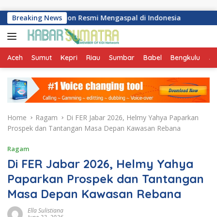
Skip to content
smission Resmi Mengaspal di Indonesia
Breaking News
Perkuat Progr
Aceh
Sumut
Kepri
Riau
Sumbar
Babel
Bengkulu
Ja
Home
Ragam
Di FER Jabar 2026, Helmy Yahya Paparkan
Prospek dan Tantangan Masa Depan Kawasan Rebana
Ragam
Di FER Jabar 2026, Helmy Yahya
Paparkan Prospek dan Tantangan
Masa Depan Kawasan Rebana
Ella Sulistiana