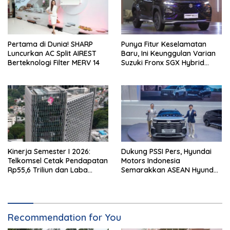
Pertama di Dunia! SHARP
Punya Fitur Keselamatan
Luncurkan AC Split AIREST
Baru, Ini Keunggulan Varian
Berteknologi Filter MERV 14
Suzuki Fronx SGX Hybrid
Kuro
Kinerja Semester I 2026:
Dukung PSSI Pers, Hyundai
Telkomsel Cetak Pendapatan
Motors Indonesia
Rp55,6 Triliun dan Laba
Semarakkan ASEAN Hyundai
Bersih Rp10,4 Triliun
Cup 2026
Recommendation for You