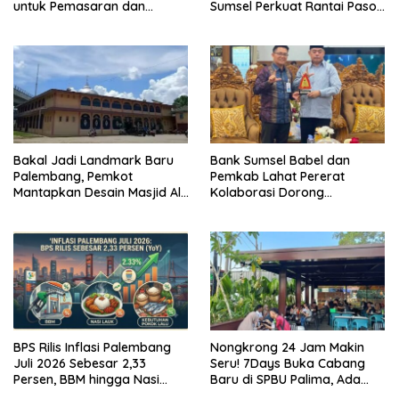
untuk Pemasaran dan
Sumsel Perkuat Rantai Pasok
Kemasan Produk
GSMP
Bakal Jadi Landmark Baru
Bank Sumsel Babel dan
Palembang, Pemkot
Pemkab Lahat Pererat
Mantapkan Desain Masjid Al
Kolaborasi Dorong
Fathul Akbar
Pertumbuhan Ekonomi
Daerah
BPS Rilis Inflasi Palembang
Nongkrong 24 Jam Makin
Juli 2026 Sebesar 2,33
Seru! 7Days Buka Cabang
Persen, BBM hingga Nasi
Baru di SPBU Palima, Ada
Lauk Pemicu Inflasi
Suki hingga Kopi Nada