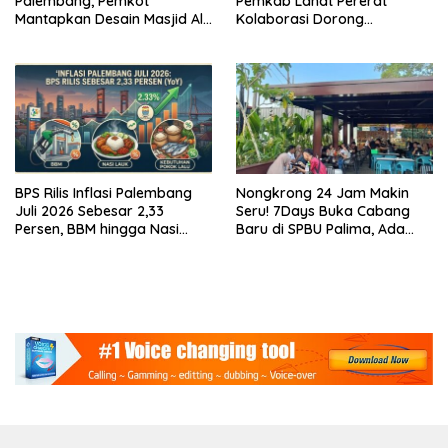
Palembang, Pemkot
Pemkab Lahat Pererat
Mantapkan Desain Masjid Al
Kolaborasi Dorong
Fathul Akbar
Pertumbuhan Ekonomi
Daerah
BPS Rilis Inflasi Palembang
Nongkrong 24 Jam Makin
Juli 2026 Sebesar 2,33
Seru! 7Days Buka Cabang
Persen, BBM hingga Nasi
Baru di SPBU Palima, Ada
Lauk Pemicu Inflasi
Suki hingga Kopi Nada