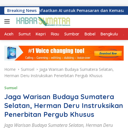
Skip to content
ang Manfaatkan AI untuk Pemasaran dan Kemasan Produk
Breaking News
Aceh
Sumut
Kepri
Riau
Sumbar
Babel
Bengkulu
Ja
Home
Sumsel
Jaga Warisan Budaya Sumatera Selatan,
Herman Deru Instruksikan Penerbitan Pergub Khusus
Sumsel
Jaga Warisan Budaya Sumatera
Selatan, Herman Deru Instruksikan
Penerbitan Pergub Khusus
Jaga Warisan Budaya Sumatera Selatan, Herman Deru