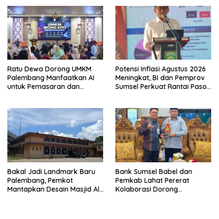
2026
Ratu Dewa Dorong UMKM
Potensi Inflasi Agustus 2026
Palembang Manfaatkan AI
Meningkat, BI dan Pemprov
untuk Pemasaran dan
Sumsel Perkuat Rantai Pasok
Kemasan Produk
GSMP
Bakal Jadi Landmark Baru
Bank Sumsel Babel dan
Palembang, Pemkot
Pemkab Lahat Pererat
Mantapkan Desain Masjid Al
Kolaborasi Dorong
Fathul Akbar
Pertumbuhan Ekonomi
Daerah