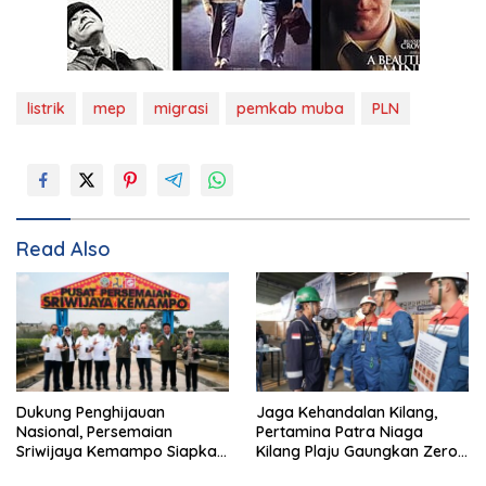
listrik
mep
migrasi
pemkab muba
PLN
Read Also
Dukung Penghijauan
Jaga Kehandalan Kilang,
Nasional, Persemaian
Pertamina Patra Niaga
Sriwijaya Kemampo Siapkan
Kilang Plaju Gaungkan Zero
Pasokan Bibit Berkualitas
Accident di Pit Stop Part II