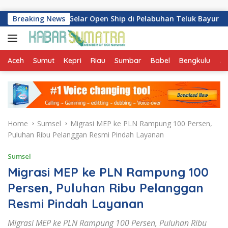
Skip to content
ari-518 Gelar Open Ship di Pelabuhan Teluk Bayur
Breaking News
Dukun
Aceh
Sumut
Kepri
Riau
Sumbar
Babel
Bengkulu
Ja
Home
Sumsel
Migrasi MEP ke PLN Rampung 100 Persen,
Puluhan Ribu Pelanggan Resmi Pindah Layanan
Sumsel
Migrasi MEP ke PLN Rampung 100
Persen, Puluhan Ribu Pelanggan
Resmi Pindah Layanan
Migrasi MEP ke PLN Rampung 100 Persen, Puluhan Ribu