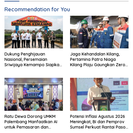
Recommendation for You
Dukung Penghijauan
Jaga Kehandalan Kilang,
Nasional, Persemaian
Pertamina Patra Niaga
Sriwijaya Kemampo Siapkan
Kilang Plaju Gaungkan Zero
Pasokan Bibit Berkualitas
Accident di Pit Stop Part II
2026
Ratu Dewa Dorong UMKM
Potensi Inflasi Agustus 2026
Palembang Manfaatkan AI
Meningkat, BI dan Pemprov
untuk Pemasaran dan
Sumsel Perkuat Rantai Pasok
Kemasan Produk
GSMP