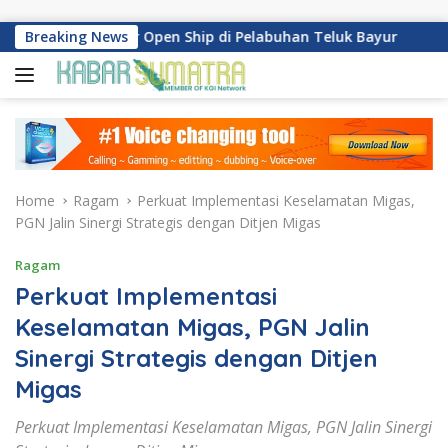
Skip to content
 Gelar Open Ship di Pelabuhan Teluk Bayur
Breaking News
Dukung Peng
Home
Ragam
Perkuat Implementasi Keselamatan Migas,
PGN Jalin Sinergi Strategis dengan Ditjen Migas
Ragam
Perkuat Implementasi
Keselamatan Migas, PGN Jalin
Sinergi Strategis dengan Ditjen
Migas
Perkuat Implementasi Keselamatan Migas, PGN Jalin Sinergi