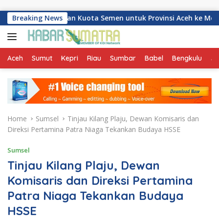
Skip to content
ambahan Kuota Semen untuk Provinsi Aceh ke Mendagri dan D
Breaking News
Aceh
Sumut
Kepri
Riau
Sumbar
Babel
Bengkulu
Ja
Home
Sumsel
Tinjau Kilang Plaju, Dewan Komisaris dan
Direksi Pertamina Patra Niaga Tekankan Budaya HSSE
Sumsel
Tinjau Kilang Plaju, Dewan
Komisaris dan Direksi Pertamina
Patra Niaga Tekankan Budaya
HSSE