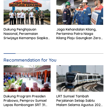
Dukung Penghijauan
Jaga Kehandalan Kilang,
Nasional, Persemaian
Pertamina Patra Niaga
Sriwijaya Kemampo Siapkan
Kilang Plaju Gaungkan Zero
Pasokan Bibit Berkualitas
Accident di Pit Stop Part II
2026
Recommendation for You
Dukung Program Presiden
LRT Sumsel Tambah
Prabowo, Pemprov Sumsel
Perjalanan Setiap Sabtu
Lepas Rombongan SRT 31
Malam Selama Agustus 2026,