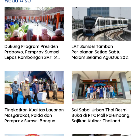
Read Also
Dukung Program Presiden
LRT Sumsel Tambah
Prabowo, Pemprov Sumsel
Perjalanan Setiap Sabtu
Lepas Rombongan SRT 31
Malam Selama Agustus 2026,
Palembang menuju OKI
Ini Jadwal Lengkapnya
Tingkatkan Kualitas Layanan
Soi Sabai Urban Thai Resmi
Masyarakat, Polda dan
Buka di PTC Mall Palembang,
Pemprov Sumsel Bangun
Sajikan Kuliner Thailand
Gedung Pelayanan BPKB
Autentik Halal
Ditlanas Polda Sumsel