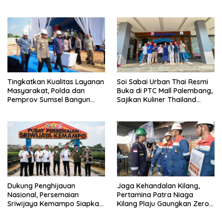
Palembang menuju OKI
Ini Jadwal Lengkapnya
Tingkatkan Kualitas Layanan
Soi Sabai Urban Thai Resmi
Masyarakat, Polda dan
Buka di PTC Mall Palembang,
Pemprov Sumsel Bangun
Sajikan Kuliner Thailand
Gedung Pelayanan BPKB
Autentik Halal
Ditlanas Polda Sumsel
Dukung Penghijauan
Jaga Kehandalan Kilang,
Nasional, Persemaian
Pertamina Patra Niaga
Sriwijaya Kemampo Siapkan
Kilang Plaju Gaungkan Zero
Pasokan Bibit Berkualitas
Accident di Pit Stop Part II
2026