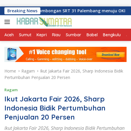
Skip to content
pas Rombongan SRT 31 Palembang menuju OKI
Breaking News
LRT Sum
Aceh
Sumut
Kepri
Riau
Sumbar
Babel
Bengkulu
Ja
Home
Ragam
Ikut Jakarta Fair 2026, Sharp Indonesia Bidik
Pertumbuhan Penjualan 20 Persen
Ragam
Ikut Jakarta Fair 2026, Sharp
Indonesia Bidik Pertumbuhan
Penjualan 20 Persen
Ikut Jakarta Fair 2026, Sharp Indonesia Bidik Pertumbuhan