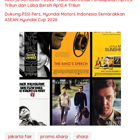
Triliun dan Laba Bersih Rp10,4 Triliun
Dukung PSSI Pers, Hyundai Motors Indonesia Semarakkan
ASEAN Hyundai Cup 2026
jakarta fair
promo sharp
sharp