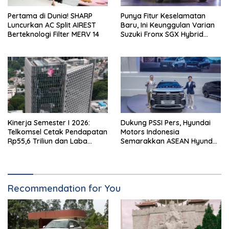
Pertama di Dunia! SHARP
Punya Fitur Keselamatan
Luncurkan AC Split AIREST
Baru, Ini Keunggulan Varian
Berteknologi Filter MERV 14
Suzuki Fronx SGX Hybrid
Kuro
Kinerja Semester I 2026:
Dukung PSSI Pers, Hyundai
Telkomsel Cetak Pendapatan
Motors Indonesia
Rp55,6 Triliun dan Laba
Semarakkan ASEAN Hyundai
Bersih Rp10,4 Triliun
Cup 2026
Recommendation for You