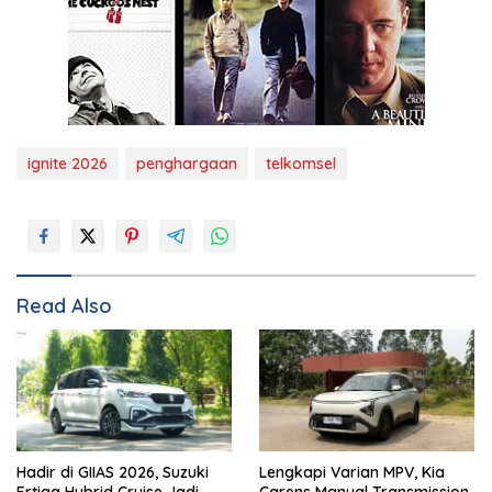
ignite 2026
penghargaan
telkomsel
Read Also
Hadir di GIIAS 2026, Suzuki
Lengkapi Varian MPV, Kia
Ertiga Hybrid Cruise Jadi
Carens Manual Transmission