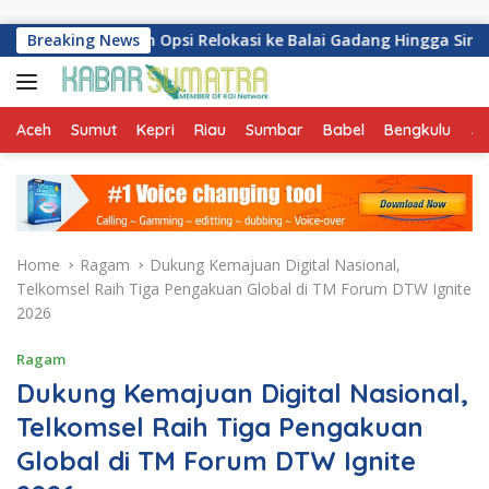
Skip to content
arkan Opsi Relokasi ke Balai Gadang Hingga Simpang Haru
Breaking News
Aceh
Sumut
Kepri
Riau
Sumbar
Babel
Bengkulu
Ja
Home
Ragam
Dukung Kemajuan Digital Nasional,
Telkomsel Raih Tiga Pengakuan Global di TM Forum DTW Ignite
2026
Ragam
Dukung Kemajuan Digital Nasional,
Telkomsel Raih Tiga Pengakuan
Global di TM Forum DTW Ignite