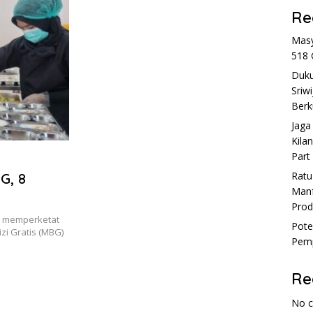
Re
Masy
518 
Duku
Sriw
Berk
Jaga
Kila
Part
Rat
G, 8
Manf
Prod
) memperketat
Pote
i Gratis (MBG)
Pemp
Re
No 