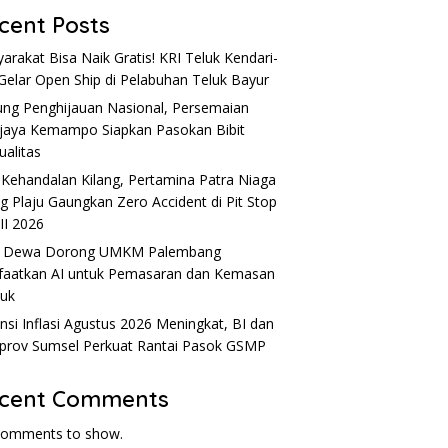
cent Posts
arakat Bisa Naik Gratis! KRI Teluk Kendari-
Gelar Open Ship di Pelabuhan Teluk Bayur
ng Penghijauan Nasional, Persemaian
ijaya Kemampo Siapkan Pasokan Bibit
ualitas
 Kehandalan Kilang, Pertamina Patra Niaga
ng Plaju Gaungkan Zero Accident di Pit Stop
 II 2026
u Dewa Dorong UMKM Palembang
aatkan AI untuk Pemasaran dan Kemasan
uk
nsi Inflasi Agustus 2026 Meningkat, BI dan
rov Sumsel Perkuat Rantai Pasok GSMP
cent Comments
comments to show.