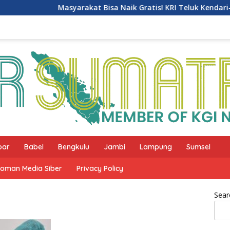
Masyarakat Bisa Naik Gratis! KRI Teluk Kendari-518 Ge
bar
Babel
Bengkulu
Jambi
Lampung
Sumsel
oman Media Siber
Privacy Policy
Sear