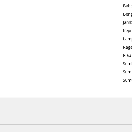
Babe
Beng
Jamb
Kepr
Lam
Rag
Riau
Sum
Sum
Sum