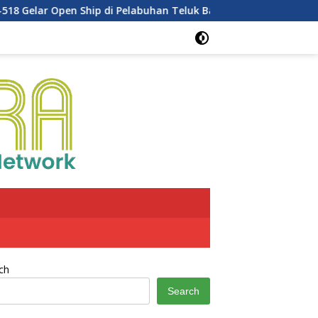
lar Open Ship di Pelabuhan Teluk Bayur
Dukung Penghij
ch
Search