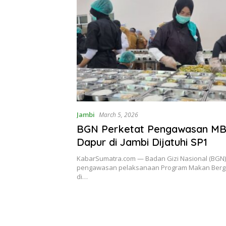
Jambi
March 5, 2026
BGN Perketat Pengawasan MB
Dapur di Jambi Dijatuhi SP1
KabarSumatra.com — Badan Gizi Nasional (BGN
pengawasan pelaksanaan Program Makan Bergiz
di…