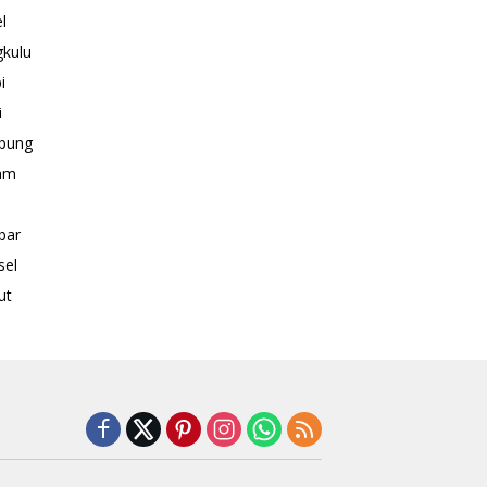
l
kulu
i
i
pung
am
bar
sel
ut