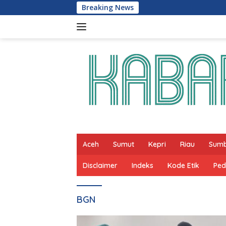
Skip
Breaking News
to
content
Aceh
Sumut
Kepri
Riau
Sum
Disclaimer
Indeks
Kode Etik
Ped
BGN