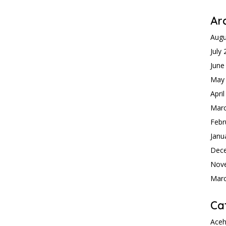
Ar
Augu
July
June
May
Apri
Mar
Febr
Janu
Dec
Nov
Mar
Ca
Ace