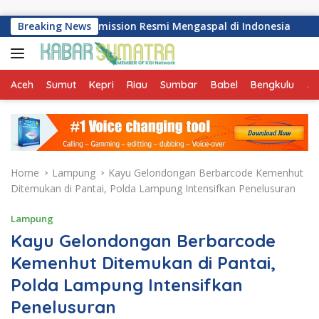
Skip to content
ual Transmission Resmi Mengaspal di Indonesia
Breaking News
Perkua
Aceh
Sumut
Kepri
Riau
Sumbar
Babel
Bengkulu
Ja
Home
Lampung
Kayu Gelondongan Berbarcode Kemenhut
Ditemukan di Pantai, Polda Lampung Intensifkan Penelusuran
Lampung
Kayu Gelondongan Berbarcode
Kemenhut Ditemukan di Pantai,
Polda Lampung Intensifkan
Penelusuran