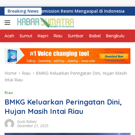
Skip to content
nual Transmission Resmi Mengaspal di Indonesia
Breaking News
Perku
Aceh
Sumut
Kepri
Riau
Sumbar
Babel
Bengkulu
Ja
Home
Riau
BMKG Keluarkan Peringatan Dini, Hujan Masih
Intai Riau
Riau
BMKG Keluarkan Peringatan Dini,
Hujan Masih Intai Riau
Gusti Ridani
December 21, 2025