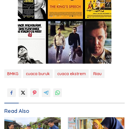
BMKG
cuaca buruk
cuaca ekstrem
Riau
Read Also