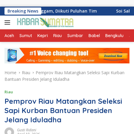
Skip to content
ang Palinggam, Diikuti Puluhan Tim
Breaking News
Soi Sabai Urban Th
Aceh
Sumut
Kepri
Riau
Sumbar
Babel
Bengkulu
Ja
Home
Riau
Pemprov Riau Matangkan Seleksi Sapi Kurban
Bantuan Presiden Jelang Iduladha
Riau
Pemprov Riau Matangkan Seleksi
Sapi Kurban Bantuan Presiden
Jelang Iduladha
Gusti Ridani