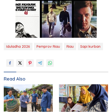
Iduladha 2026
Pemprov Riau
Riau
Sapi kurban
Read Also