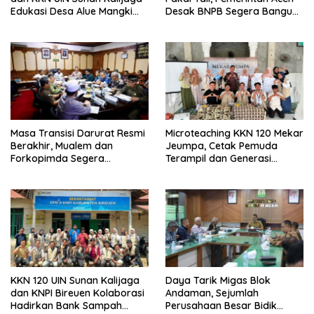
Edukasi Desa Alue Mangki
Desak BNPB Segera Bangun
Kelola Sampah Organik
Jembatan
Masa Transisi Darurat Resmi
Microteaching KKN 120 Mekar
Berakhir, Mualem dan
Jeumpa, Cetak Pemuda
Forkopimda Segera
Terampil dan Generasi
Umumkan Status Baru
Inspiratif
KKN 120 UIN Sunan Kalijaga
Daya Tarik Migas Blok
dan KNPI Bireuen Kolaborasi
Andaman, Sejumlah
Hadirkan Bank Sampah
Perusahaan Besar Bidik