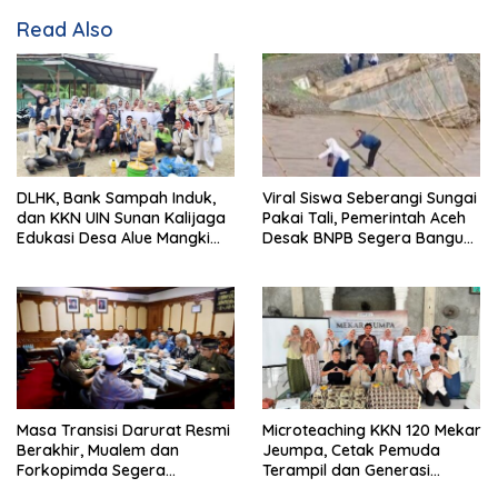
Read Also
DLHK, Bank Sampah Induk,
Viral Siswa Seberangi Sungai
dan KKN UIN Sunan Kalijaga
Pakai Tali, Pemerintah Aceh
Edukasi Desa Alue Mangki
Desak BNPB Segera Bangun
Kelola Sampah Organik
Jembatan
Masa Transisi Darurat Resmi
Microteaching KKN 120 Mekar
Berakhir, Mualem dan
Jeumpa, Cetak Pemuda
Forkopimda Segera
Terampil dan Generasi
Umumkan Status Baru
Inspiratif