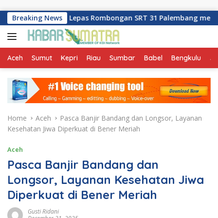
Skip to content
v Sumsel Lepas Rombongan SRT 31 Palembang menuju OKI
Breaking News
Aceh
Sumut
Kepri
Riau
Sumbar
Babel
Bengkulu
Ja
Home
Aceh
Pasca Banjir Bandang dan Longsor, Layanan
Kesehatan Jiwa Diperkuat di Bener Meriah
Aceh
Pasca Banjir Bandang dan
Longsor, Layanan Kesehatan Jiwa
Diperkuat di Bener Meriah
Gusti Ridani