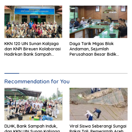
KKN 120 UIN Sunan Kalijaga
Daya Tarik Migas Blok
dan KNPI Bireuen Kolaborasi
Andaman, Sejumlah
Hadirkan Bank Sampah
Perusahaan Besar Bidik
Mandiri dan Lahan
Hilirisasi KEK Arun
Konservasi Berkelanjutan
Recommendation for You
DLHK, Bank Sampah Induk,
Viral Siswa Seberangi Sungai
dan KKN UIN Sunan Kalijaga
Pakai Tali, Pemerintah Aceh