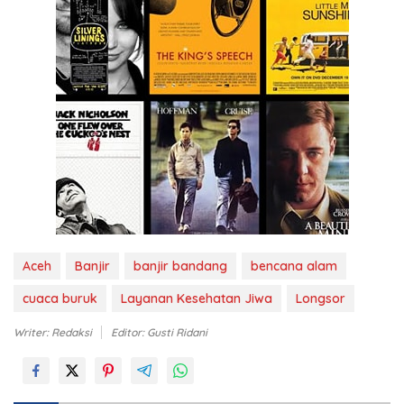
Aceh
Banjir
banjir bandang
bencana alam
cuaca buruk
Layanan Kesehatan Jiwa
Longsor
Writer: Redaksi
Editor: Gusti Ridani