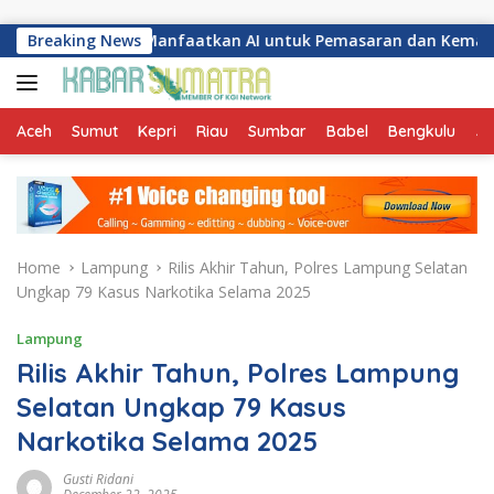
Skip to content
lembang Manfaatkan AI untuk Pemasaran dan Kemasan Prod
Breaking News
Aceh
Sumut
Kepri
Riau
Sumbar
Babel
Bengkulu
Ja
Home
Lampung
Rilis Akhir Tahun, Polres Lampung Selatan
Ungkap 79 Kasus Narkotika Selama 2025
Lampung
Rilis Akhir Tahun, Polres Lampung
Selatan Ungkap 79 Kasus
Narkotika Selama 2025
Gusti Ridani