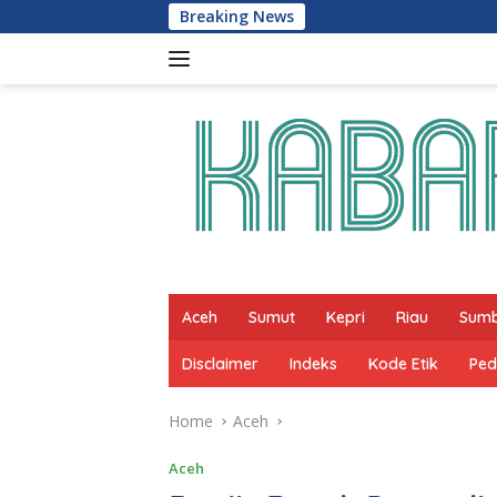
Skip
Breaking News
Lomba Selaju Sam
to
content
Aceh
Sumut
Kepri
Riau
Sum
Disclaimer
Indeks
Kode Etik
Ped
Home
Aceh
Aceh