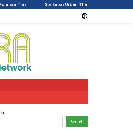
Soi Sabai Urban Thai Resmi Buka di PTC Mall Palembang, Sajika
ch
Search