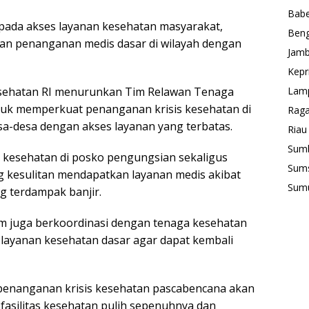
Babe
pada akses layanan kesehatan masyarakat,
Beng
n penanganan medis dasar di wilayah dengan
Jamb
Kepr
Kesehatan RI menurunkan Tim Relawan Tenaga
Lam
tuk memperkuat penanganan krisis kesehatan di
Rag
sa-desa dengan akses layanan yang terbatas.
Riau
Sum
 kesehatan di posko pengungsian sekaligus
Sum
 kesulitan mendapatkan layanan medis akibat
Sum
ng terdampak banjir.
im juga berkoordinasi dengan tenaga kesehatan
ayanan kesehatan dasar agar dapat kembali
enanganan krisis kesehatan pascabencana akan
 fasilitas kesehatan pulih sepenuhnya dan