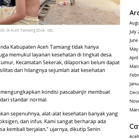
Ar
Augu
r di Aceh Tamiang (Dok : Ist).
July
June
anda Kabupaten Aceh Tamiang tidak hanya
May
ga memukul layanan kesehatan di tingkat desa.
Apri
umur, Kecamatan Sekerak, dilaporkan belum dapat
Mar
ilitas dan hilangnya sejumlah alat kesehatan
Febr
Janu
h, mengungkapkan kondisi pascabanjir membuat
Dec
ari standar normal.
Nov
Mar
kan sepenuhnya, alat-alat kesehatan banyak yang
oksigen, dan infus. Kami sangat berharap ada
Ca
a kembali berjalan,” ujarnya, dikutip Senin
Ace