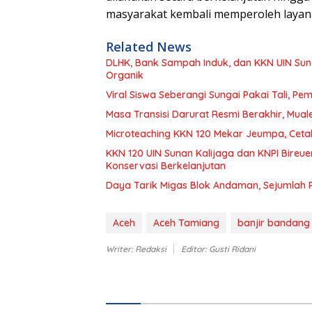
masyarakat kembali memperoleh layana
Related News
DLHK, Bank Sampah Induk, dan KKN UIN Sun
Organik
Viral Siswa Seberangi Sungai Pakai Tali, 
Masa Transisi Darurat Resmi Berakhir, Mu
Microteaching KKN 120 Mekar Jeumpa, Cetak
KKN 120 UIN Sunan Kalijaga dan KNPI Bireu
Konservasi Berkelanjutan
Daya Tarik Migas Blok Andaman, Sejumlah Pe
Aceh
Aceh Tamiang
banjir bandang
Writer: Redaksi
Editor: Gusti Ridani