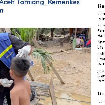
i Aceh Tamiang, Kemenkes
Re
n
Lomb
Pali
Soi 
Pale
Hala
Masy
518 
Duku
Sriw
Berk
Jaga
Kila
Part
Re
No 