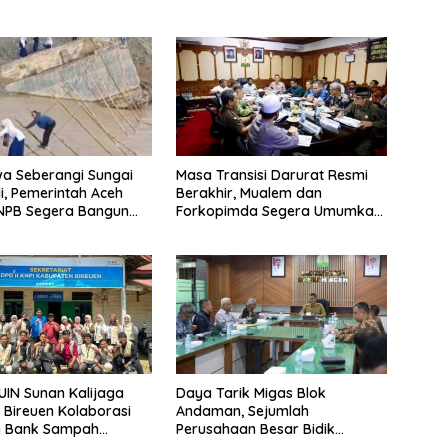
swa Seberangi Sungai
Masa Transisi Darurat Resmi
li, Pemerintah Aceh
Berakhir, Mualem dan
NPB Segera Bangun
Forkopimda Segera Umumkan
an
Status Baru
UIN Sunan Kalijaga
Daya Tarik Migas Blok
 Bireuen Kolaborasi
Andaman, Sejumlah
n Bank Sampah
Perusahaan Besar Bidik
dan Lahan Konservasi
Hilirisasi KEK Arun