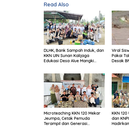
Read Also
DLHK, Bank Sampah Induk, dan
Viral Si
KKN UIN Sunan Kalijaga
Pakai Ta
Edukasi Desa Alue Mangki
Desak B
Kelola Sampah Organik
Jembat
Microteaching KKN 120 Mekar
KKN 120 
Jeumpa, Cetak Pemuda
dan KNPI
Terampil dan Generasi
Hadirka
Inspiratif
Mandiri 