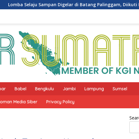
pan Digelar di Batang Palinggam, Diikuti Puluhan Tim
bar
Babel
Bengkulu
Jambi
Lampung
Sumsel
oman Media Siber
Privacy Policy
Sear