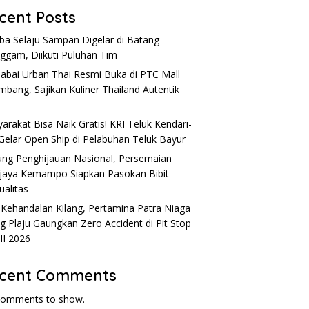
cent Posts
a Selaju Sampan Digelar di Batang
nggam, Diikuti Puluhan Tim
Sabai Urban Thai Resmi Buka di PTC Mall
mbang, Sajikan Kuliner Thailand Autentik
l
arakat Bisa Naik Gratis! KRI Teluk Kendari-
Gelar Open Ship di Pelabuhan Teluk Bayur
ng Penghijauan Nasional, Persemaian
ijaya Kemampo Siapkan Pasokan Bibit
ualitas
 Kehandalan Kilang, Pertamina Patra Niaga
ng Plaju Gaungkan Zero Accident di Pit Stop
 II 2026
cent Comments
comments to show.