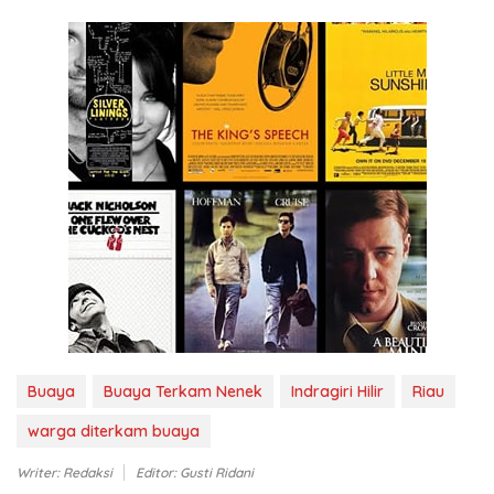
Buaya
Buaya Terkam Nenek
Indragiri Hilir
Riau
warga diterkam buaya
Writer: Redaksi
Editor: Gusti Ridani