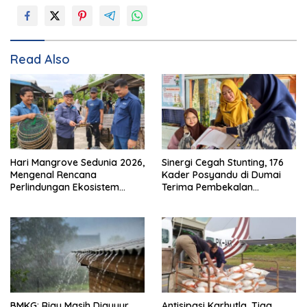
Read Also
Hari Mangrove Sedunia 2026,
Sinergi Cegah Stunting, 176
Mengenal Rencana
Kader Posyandu di Dumai
Perlindungan Ekosistem
Terima Pembekalan
Mangrove Nasional 2026-
Kapasitas
2025
BMKG: Riau Masih Diguyur
Antisipasi Karhutla, Tiga