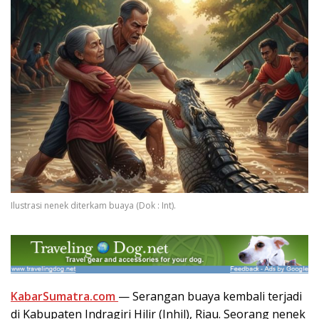
Ilustrasi nenek diterkam buaya (Dok : Int).
KabarSumatra.com
— Serangan buaya kembali terjadi
di Kabupaten Indragiri Hilir (Inhil), Riau. Seorang nenek