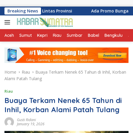
Skip to content
h Rider Lintas Provinsi
Breaking News
Ada Promo Bunga 0 Persen dan
Aceh
Sumut
Kepri
Riau
Sumbar
Babel
Bengkulu
Ja
Home
Riau
Buaya Terkam Nenek 65 Tahun di Inhil, Korban
Alami Patah Tulang
Riau
Buaya Terkam Nenek 65 Tahun di
Inhil, Korban Alami Patah Tulang
Gusti Ridani
January 19, 2026