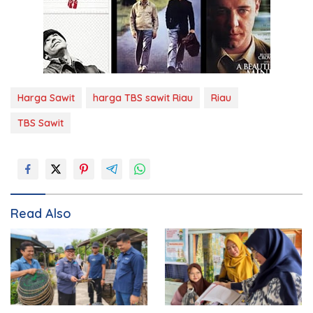
Harga Sawit
harga TBS sawit Riau
Riau
TBS Sawit
Read Also