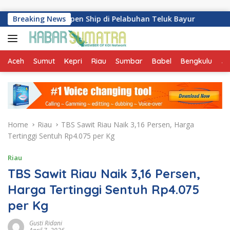
Skip to content
8 Gelar Open Ship di Pelabuhan Teluk Bayur
Breaking News
Dukung Peng
Aceh
Sumut
Kepri
Riau
Sumbar
Babel
Bengkulu
Ja
Home
Riau
TBS Sawit Riau Naik 3,16 Persen, Harga
Tertinggi Sentuh Rp4.075 per Kg
Riau
TBS Sawit Riau Naik 3,16 Persen,
Harga Tertinggi Sentuh Rp4.075
per Kg
Gusti Ridani