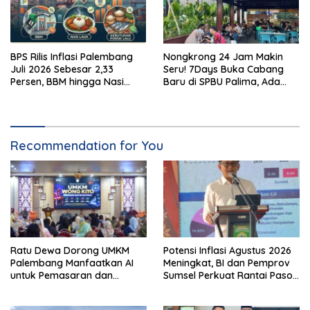
BPS Rilis Inflasi Palembang
Nongkrong 24 Jam Makin
Juli 2026 Sebesar 2,33
Seru! 7Days Buka Cabang
Persen, BBM hingga Nasi
Baru di SPBU Palima, Ada
Lauk Pemicu Inflasi
Suki hingga Kopi Nada
Recommendation for You
Ratu Dewa Dorong UMKM
Potensi Inflasi Agustus 2026
Palembang Manfaatkan AI
Meningkat, BI dan Pemprov
untuk Pemasaran dan
Sumsel Perkuat Rantai Pasok
Kemasan Produk
GSMP