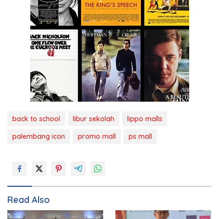
back to school
libur sekolah
lippo malls
palembang icon
promo mall
ps mall
Read Also