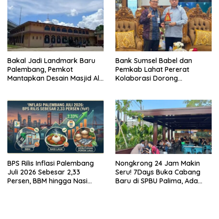
Bakal Jadi Landmark Baru
Bank Sumsel Babel dan
Palembang, Pemkot
Pemkab Lahat Pererat
Mantapkan Desain Masjid Al
Kolaborasi Dorong
Fathul Akbar
Pertumbuhan Ekonomi
Daerah
BPS Rilis Inflasi Palembang
Nongkrong 24 Jam Makin
Juli 2026 Sebesar 2,33
Seru! 7Days Buka Cabang
Persen, BBM hingga Nasi
Baru di SPBU Palima, Ada
Lauk Pemicu Inflasi
Suki hingga Kopi Nada