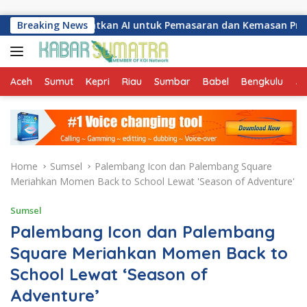
Skip to content
anfaatkan AI untuk Pemasaran dan Kemasan Produk
Breaking News
Aceh
Sumut
Kepri
Riau
Sumbar
Babel
Bengkulu
Ja
Home
Sumsel
Palembang Icon dan Palembang Square
Meriahkan Momen Back to School Lewat 'Season of Adventure'
Sumsel
Palembang Icon dan Palembang
Square Meriahkan Momen Back to
School Lewat ‘Season of
Adventure’