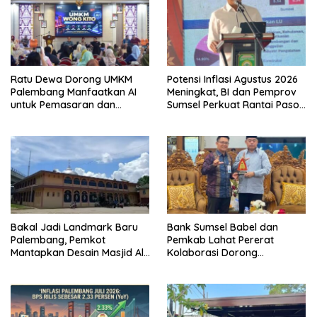
Ratu Dewa Dorong UMKM
Potensi Inflasi Agustus 2026
Palembang Manfaatkan AI
Meningkat, BI dan Pemprov
untuk Pemasaran dan
Sumsel Perkuat Rantai Pasok
Kemasan Produk
GSMP
Bakal Jadi Landmark Baru
Bank Sumsel Babel dan
Palembang, Pemkot
Pemkab Lahat Pererat
Mantapkan Desain Masjid Al
Kolaborasi Dorong
Fathul Akbar
Pertumbuhan Ekonomi
Daerah