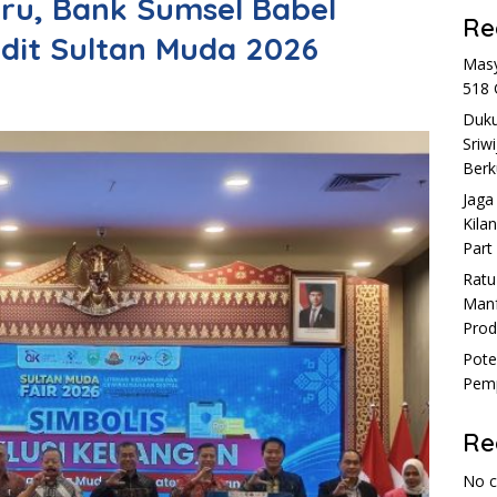
ru, Bank Sumsel Babel
Re
edit Sultan Muda 2026
Masy
518 
Duku
Sriw
Berk
Jaga
Kila
Part
Rat
Manf
Prod
Pote
Pemp
Re
No 