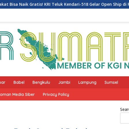
I Teluk Kendari-518 Gelar Open Ship di Pelabuhan Teluk Bayur
bar
Babel
Bengkulu
Jambi
Lampung
Sumsel
oman Media Siber
Privacy Policy
Sear