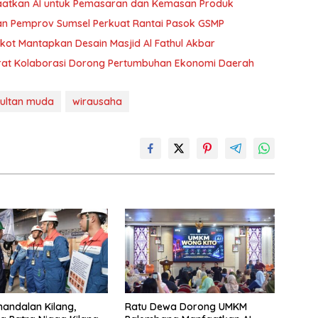
atkan AI untuk Pemasaran dan Kemasan Produk
 dan Pemprov Sumsel Perkuat Rantai Pasok GSMP
ot Mantapkan Desain Masjid Al Fathul Akbar
rat Kolaborasi Dorong Pertumbuhan Ekonomi Daerah
sultan muda
wirausaha
andalan Kilang,
Ratu Dewa Dorong UMKM