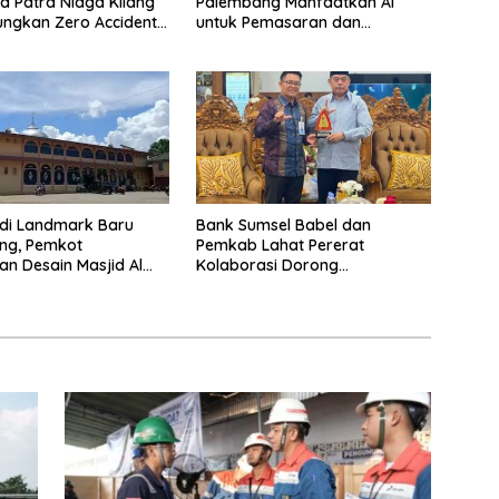
a Patra Niaga Kilang
Palembang Manfaatkan AI
ungkan Zero Accident
untuk Pemasaran dan
op Part II 2026
Kemasan Produk
di Landmark Baru
Bank Sumsel Babel dan
ng, Pemkot
Pemkab Lahat Pererat
n Desain Masjid Al
Kolaborasi Dorong
kbar
Pertumbuhan Ekonomi Daerah