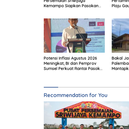
Persemaian Sriwijaya
Pertamin
Kemampo Siapkan Pasokan
Plaju Ga
Bibit Berkualitas
di Pit St
Potensi Inflasi Agustus 2026
Bakal Ja
Meningkat, BI dan Pemprov
Palemba
Sumsel Perkuat Rantai Pasok
Mantapka
GSMP
Fathul A
Recommendation for You