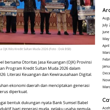
Ar
Augu
July
June
May
Apri
JK Rilis Kredit Sultan Muda 2026 (Foto : Dok BSB)
Mar
Febr
l bersama Otoritas Jasa Keuangan (OJK) Provinsi
Janu
an Program Kredit Sultan Muda 2026 dalam
Dec
026: Literasi Keuangan dan Kewirausahaan Digital.
Nov
an ekonomi daerah dan menciptakan generasi
Mar
erus diperkuat.
Ca
agai bentuk dukungan nyata Bank Sumsel Babel
Ace
uktif bagi generasi muda, pelaku usaha pemula,