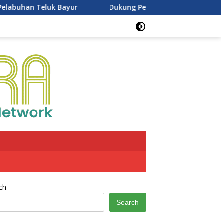
Dukung Penghijauan Nasional, Persemaian Sriwijaya Ke
ch
Search