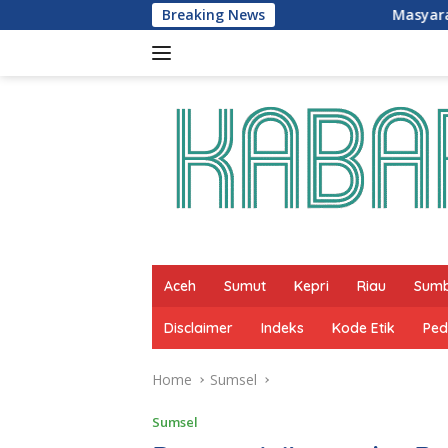
Skip
Breaking News
Masyarakat Bisa Naik Gratis! KR
to
content
Aceh
Sumut
Kepri
Riau
Sum
Disclaimer
Indeks
Kode Etik
Ped
Home
Sumsel
Sumsel