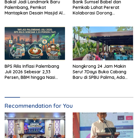
Bakal Jadi Landmark Baru
Bank Sumsel Babel dan
Palembang, Pemkot
Pemkab Lahat Pererat
Mantapkan Desain Masjid Al
Kolaborasi Dorong
Fathul Akbar
Pertumbuhan Ekonomi
Daerah
BPS Rilis Inflasi Palembang
Nongkrong 24 Jam Makin
Juli 2026 Sebesar 2,33
Seru! 7Days Buka Cabang
Persen, BBM hingga Nasi
Baru di SPBU Palima, Ada
Lauk Pemicu Inflasi
Suki hingga Kopi Nada
Recommendation for You