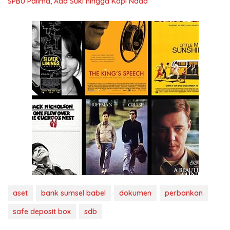
SPBU Palima, Ada Suki hingga Kopi Nada
aset
bank sumsel babel
dokumen
perbankan
safe deposit box
sdb