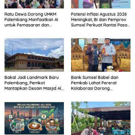
Ratu Dewa Dorong UMKM
Potensi Inflasi Agustus 2026
Palembang Manfaatkan AI
Meningkat, BI dan Pemprov
untuk Pemasaran dan
Sumsel Perkuat Rantai Pasok
Kemasan Produk
GSMP
Bakal Jadi Landmark Baru
Bank Sumsel Babel dan
Palembang, Pemkot
Pemkab Lahat Pererat
Mantapkan Desain Masjid Al
Kolaborasi Dorong
Fathul Akbar
Pertumbuhan Ekonomi
Daerah