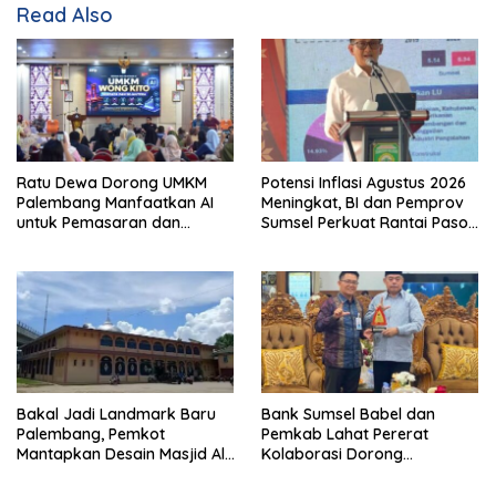
Read Also
Ratu Dewa Dorong UMKM
Potensi Inflasi Agustus 2026
Palembang Manfaatkan AI
Meningkat, BI dan Pemprov
untuk Pemasaran dan
Sumsel Perkuat Rantai Pasok
Kemasan Produk
GSMP
Bakal Jadi Landmark Baru
Bank Sumsel Babel dan
Palembang, Pemkot
Pemkab Lahat Pererat
Mantapkan Desain Masjid Al
Kolaborasi Dorong
Fathul Akbar
Pertumbuhan Ekonomi
Daerah