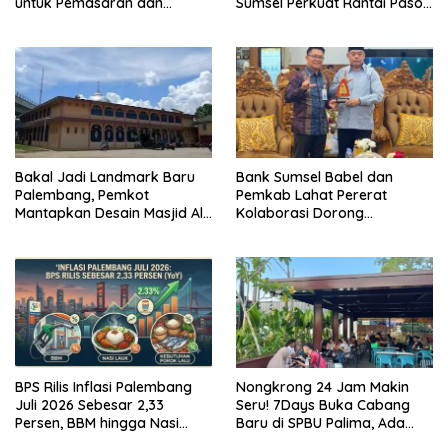
untuk Pemasaran dan
Sumsel Perkuat Rantai Pasok
Kemasan Produk
GSMP
Bakal Jadi Landmark Baru
Bank Sumsel Babel dan
Palembang, Pemkot
Pemkab Lahat Pererat
Mantapkan Desain Masjid Al
Kolaborasi Dorong
Fathul Akbar
Pertumbuhan Ekonomi
Daerah
BPS Rilis Inflasi Palembang
Nongkrong 24 Jam Makin
Juli 2026 Sebesar 2,33
Seru! 7Days Buka Cabang
Persen, BBM hingga Nasi
Baru di SPBU Palima, Ada
Lauk Pemicu Inflasi
Suki hingga Kopi Nada