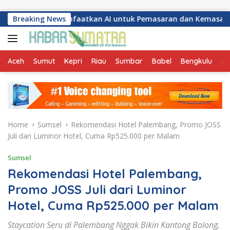
Skip to content
ang Manfaatkan AI untuk Pemasaran dan Kemasan Produk
Breaking News
Aceh
Sumut
Kepri
Riau
Sumbar
Babel
Bengkulu
Ja
Home
Sumsel
Rekomendasi Hotel Palembang, Promo JOSS
Juli dari Luminor Hotel, Cuma Rp525.000 per Malam
Sumsel
Rekomendasi Hotel Palembang,
Promo JOSS Juli dari Luminor
Hotel, Cuma Rp525.000 per Malam
Staycation Seru di Palembang Nggak Bikin Kantong Bolong,