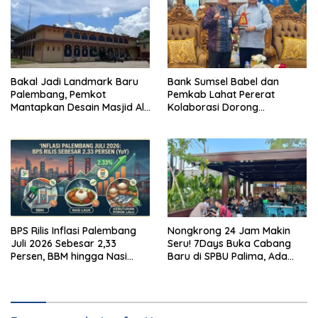
Bakal Jadi Landmark Baru
Bank Sumsel Babel dan
Palembang, Pemkot
Pemkab Lahat Pererat
Mantapkan Desain Masjid Al
Kolaborasi Dorong
Fathul Akbar
Pertumbuhan Ekonomi
Daerah
BPS Rilis Inflasi Palembang
Nongkrong 24 Jam Makin
Juli 2026 Sebesar 2,33
Seru! 7Days Buka Cabang
Persen, BBM hingga Nasi
Baru di SPBU Palima, Ada
Lauk Pemicu Inflasi
Suki hingga Kopi Nada