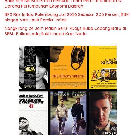
Bank Sumsel Babel dan Pemkab Lahat Pererat Kolaborasi
Dorong Pertumbuhan Ekonomi Daerah
BPS Rilis Inflasi Palembang Juli 2026 Sebesar 2,33 Persen, BBM
hingga Nasi Lauk Pemicu Inflasi
Nongkrong 24 Jam Makin Seru! 7Days Buka Cabang Baru di
SPBU Palima, Ada Suki hingga Kopi Nada