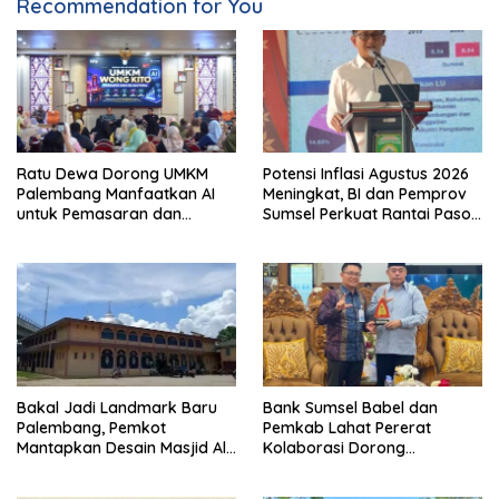
Recommendation for You
Ratu Dewa Dorong UMKM
Potensi Inflasi Agustus 2026
Palembang Manfaatkan AI
Meningkat, BI dan Pemprov
untuk Pemasaran dan
Sumsel Perkuat Rantai Pasok
Kemasan Produk
GSMP
Bakal Jadi Landmark Baru
Bank Sumsel Babel dan
Palembang, Pemkot
Pemkab Lahat Pererat
Mantapkan Desain Masjid Al
Kolaborasi Dorong
Fathul Akbar
Pertumbuhan Ekonomi
Daerah