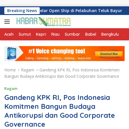
Skip to content
ri-518 Gelar Open Ship di Pelabuhan Teluk Bayur
Breaking News
Dukun
Aceh
Sumut
Kepri
Riau
Sumbar
Babel
Bengkulu
Ja
Home
Ragam
Gandeng KPK RI, Pos Indonesia Komitmen
Bangun Budaya Antikorupsi dan Good Corporate Governance
Ragam
Gandeng KPK RI, Pos Indonesia
Komitmen Bangun Budaya
Antikorupsi dan Good Corporate
Governance