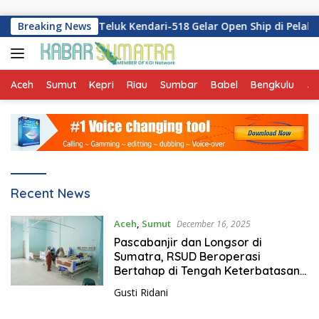
Skip to content
aik Gratis! KRI Teluk Kendari-518 Gelar Open Ship di Pelabuha
Breaking News
Aceh
Sumut
Kepri
Riau
Sumbar
Babel
Bengkulu
Ja
K
Recent News
a
b
Aceh
,
Sumut
December 16, 2025
a
Pascabanjir dan Longsor di
r
Sumatra, RSUD Beroperasi
S
Bertahap di Tengah Keterbatasan
u
Listrik
Gusti Ridani
m
a