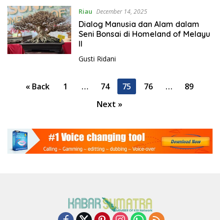
Riau
December 14, 2025
Dialog Manusia dan Alam dalam
Seni Bonsai di Homeland of Melayu
II
Gusti Ridani
P
« Back
1
…
74
75
76
…
89
o
Next »
s
t
s
p
a
g
i
n