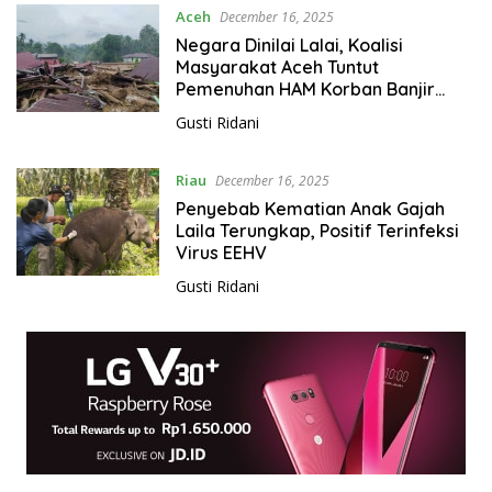
t
Aceh
December 16, 2025
r
Negara Dinilai Lalai, Koalisi
a
Masyarakat Aceh Tuntut
Pemenuhan HAM Korban Banjir
Bandang
Gusti Ridani
Riau
December 16, 2025
Penyebab Kematian Anak Gajah
Laila Terungkap, Positif Terinfeksi
Virus EEHV
Gusti Ridani